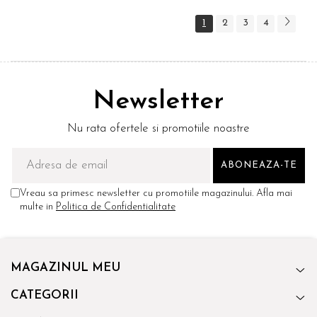
1
2
3
4
Newsletter
Nu rata ofertele si promotiile noastre
Vreau sa primesc newsletter cu promotiile magazinului. Afla mai
multe in
Politica de Confidentialitate
MAGAZINUL MEU
CATEGORII