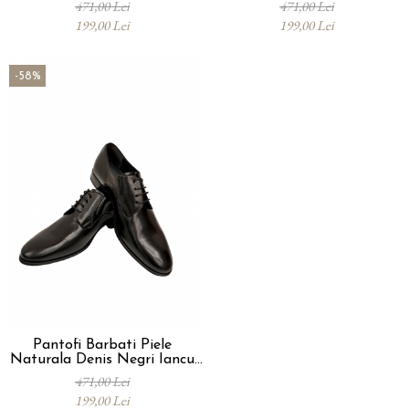
471,00 Lei
471,00 Lei
199,00 Lei
199,00 Lei
-58%
Pantofi Barbati Piele
Naturala Denis Negri Iancu
B00120
471,00 Lei
199,00 Lei