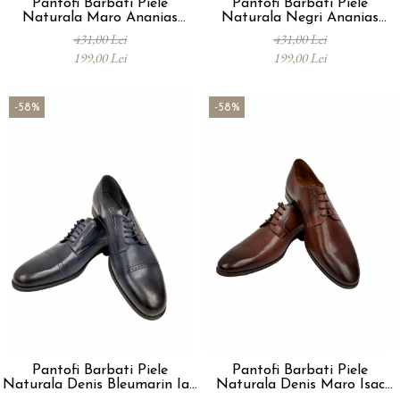
Pantofi Barbati Piele
Pantofi Barbati Piele
Naturala Maro Ananias
Naturala Negri Ananias
B00091
B00093
431,00 Lei
431,00 Lei
199,00 Lei
199,00 Lei
-58%
-58%
Pantofi Barbati Piele
Pantofi Barbati Piele
Naturala Denis Bleumarin Iair
Naturala Denis Maro Isac
B00117
B00118