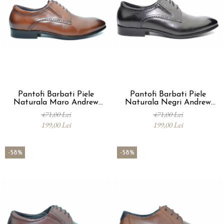
Pantofi Barbati Piele
Pantofi Barbati Piele
Naturala Maro Andrew
Naturala Negri Andrew
B00025
B00026
471,00 Lei
471,00 Lei
199,00 Lei
199,00 Lei
-58%
-58%