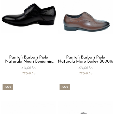
Pantofi Barbati Piele
Pantofi Barbati Piele
Naturala Negri Benjamin
Naturala Maro Bailey B00016
B00003
431,00 Lei
471,00 Lei
199,00 Lei
199,00 Lei
-58%
-58%