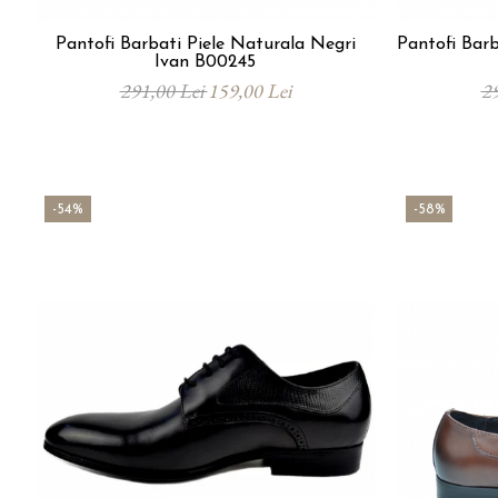
Pantofi Barbati Piele Naturala Negri
Pantofi Barb
Ivan B00245
291,00 Lei
159,00 Lei
2
-54%
-58%