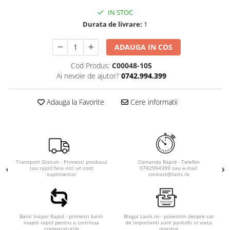
IN STOC
Durata de livrare:
1
ADAUGA IN COS
Cod Produs:
C00048-105
Ai nevoie de ajutor?
0742.994.399
Adauga la Favorite
Cere informatii
Transport Gratuit - Primesti produsul
Comanda Rapid - Telefon
tau rapid fara nici un cost
0742994399 sau e-mail
suplimentar
contact@lavis.ro
Banii Inapoi Rapid - primesti banii
Blogul Lavis.ro - povestim despre cat
inapoi rapid pentru a continua
de importanti sunt pantofii in viata
cumparaturile
noastra