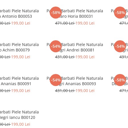
arbati Piele Naturala
Pantofi Barbati Piele Naturala
Pantofi B
-58%
-58%
 Antonio B00053
Maro Horia B00031
Negr
00 Lei
199,00 Lei
471,00 Lei
199,00 Lei
471,
arbati Piele Naturala
Pantofi Barbati Piele Naturala
Pantofi B
-54%
-54%
o Achim B00079
Negri Andrei B00081
Negri
00 Lei
199,00 Lei
431,00 Lei
199,00 Lei
431,
arbati Piele Naturala
Pantofi Barbati Piele Naturala
Pantofi B
-54%
-58%
 Ananias B00091
Negri Ananias B00093
Denis Bl
00 Lei
199,00 Lei
431,00 Lei
199,00 Lei
471,
arbati Piele Naturala
Negri Iancu B00120
00 Lei
199,00 Lei