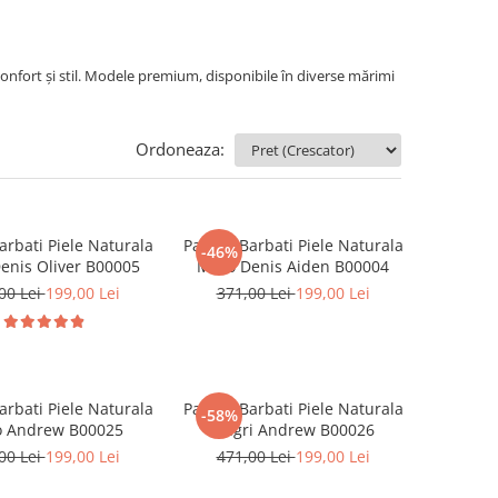
 confort și stil. Modele premium, disponibile în diverse mărimi
Ordoneaza:
arbati Piele Naturala
Pantofi Barbati Piele Naturala
-46%
enis Oliver B00005
Maro Denis Aiden B00004
00 Lei
199,00 Lei
371,00 Lei
199,00 Lei
arbati Piele Naturala
Pantofi Barbati Piele Naturala
-58%
 Andrew B00025
Negri Andrew B00026
00 Lei
199,00 Lei
471,00 Lei
199,00 Lei