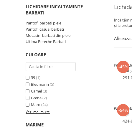
Lichid
LICHIDARE INCALTAMINTE
BARBATI
Încălțămin
Pantofi barbati piele
și la prețu
Pantofi casual barbati
Mocasini barbati din piele
Afiseaza:
Ultima Pereche Barbati
CULOARE
Pantofi B
-45%
Neg
39
(1)
291,
Bleumarin
(5)
Camel
(3)
Grena
(2)
Maro
(24)
Pantofi B
-54%
Vezi mai multe
Negri
431,
MARIME