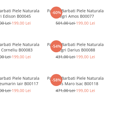
arbati Piele Naturala
Pantofi Barbati Piele Naturala
-60%
i Edison B00045
Negri Amos B00077
00 Lei
199,00 Lei
501,00 Lei
199,00 Lei
arbati Piele Naturala
Pantofi Barbati Piele Naturala
-54%
 Corneliu B00083
Negri Darius B00088
00 Lei
199,00 Lei
431,00 Lei
199,00 Lei
arbati Piele Naturala
Pantofi Barbati Piele Naturala
-58%
eumarin Iair B00117
Denis Maro Isac B00118
00 Lei
199,00 Lei
471,00 Lei
199,00 Lei