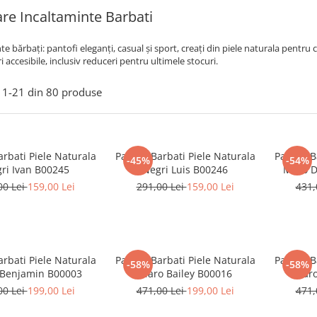
are Incaltaminte Barbati
te bărbați: pantofi eleganți, casual și sport, creați din piele naturala pentru
ri accesibile, inclusiv reduceri pentru ultimele stocuri.
1-
21
din
80
produse
arbati Piele Naturala
Pantofi Barbati Piele Naturala
Pantofi B
-45%
-54%
ri Ivan B00245
Negri Luis B00246
Maro D
00 Lei
159,00 Lei
291,00 Lei
159,00 Lei
431,
arbati Piele Naturala
Pantofi Barbati Piele Naturala
Pantofi B
-58%
-58%
 Benjamin B00003
Maro Bailey B00016
Maro
00 Lei
199,00 Lei
471,00 Lei
199,00 Lei
471,