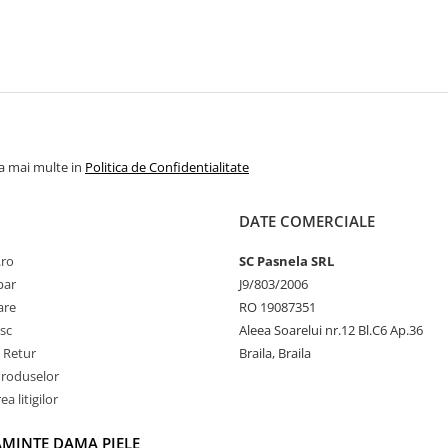
la mai multe in
Politica de Confidentialitate
DATE COMERCIALE
.ro
SC Pasnela SRL
par
J9/803/2006
rare
RO 19087351
sc
Aleea Soarelui nr.12 Bl.C6 Ap.36
e Retur
Braila, Braila
Produselor
a litigilor
AMINTE DAMA PIELE