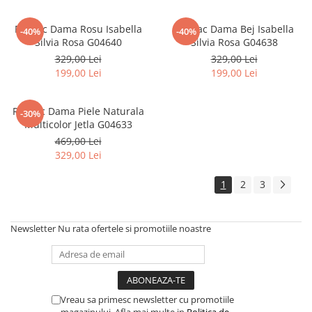
Rucsac Dama Rosu Isabella
Rucsac Dama Bej Isabella
-40%
-40%
Silvia Rosa G04640
Silvia Rosa G04638
329,00 Lei
329,00 Lei
199,00 Lei
199,00 Lei
Rucsac Dama Piele Naturala
-30%
Multicolor Jetla G04633
469,00 Lei
329,00 Lei
1
2
3
Newsletter
Nu rata ofertele si promotiile noastre
Vreau sa primesc newsletter cu promotiile