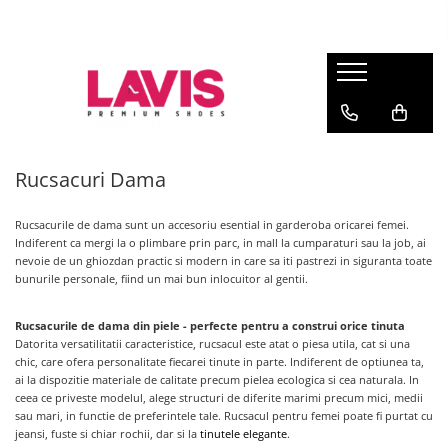
Lichidare Incaltaminte Dama
Lichidare Incaltaminte Barbati
Accesorii Din Piele
Branduri
Pantofi cu toc din piele
Pantofi barbati piele
Curele barbati din piele naturala
Lavis.ro
Anna Cori
Pantofi dama casual
Pantofi casual barbati
Portofele Dama
Ara
Balerini dama
Mocasini barbati din piele
Curele dama din piele naturala
Rucsacuri Dama
Bit Bontimes
Sandale dama piele
Ultima Pereche Barbati
Corvaris
Rucsacurile
de dama sunt un accesoriu esential in garderoba oricarei femei.
Ghete dama piele
Denis
Indiferent ca mergi la o plimbare prin parc, in mall la cumparaturi sau la job, ai
Cizme dama piele
nevoie de un ghiozdan practic si modern in care sa iti pastrezi in siguranta toate
Epica
bunurile personale, fiind un mai bun inlocuitor al gentii.
Guban
Ultima Pereche Dama
Moda Prosper
Rucsacurile de dama din piele - perfecte pentru a construi orice tinuta
Otter
Datorita
versatilitatii caracteristice, rucsacul este atat o piesa utila, cat si una
chic, care ofera personalitate fiecarei tinute in parte. Indiferent de optiunea ta,
Prego
ai la dispozitie materiale de calitate precum pielea ecologica si cea naturala. In
ceea ce priveste modelul, alege structuri de diferite marimi precum mici, medii
sau mari, in functie de preferintele tale. Rucsacul pentru femei poate fi purtat cu
jeansi, fuste si chiar rochii, dar si la
tinutele elegante
.