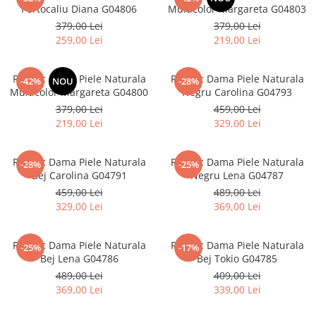
Portocaliu Diana G04806
Multicolor Margareta G04803
379,00 Lei
379,00 Lei
259,00 Lei
219,00 Lei
Rucsac Dama Piele Naturala
Rucsac Dama Piele Naturala
-42%
NOU
-28%
Multicolor Margareta G04800
Negru Carolina G04793
379,00 Lei
459,00 Lei
219,00 Lei
329,00 Lei
Rucsac Dama Piele Naturala
Rucsac Dama Piele Naturala
-28%
-25%
Bej Carolina G04791
Negru Lena G04787
459,00 Lei
489,00 Lei
329,00 Lei
369,00 Lei
Rucsac Dama Piele Naturala
Rucsac Dama Piele Naturala
-25%
-17%
Bej Lena G04786
Bej Tokio G04785
489,00 Lei
409,00 Lei
369,00 Lei
339,00 Lei