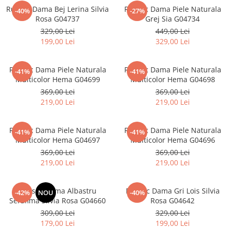
Rucsac Dama Bej Lerina Silvia
Rucsac Dama Piele Naturala
-40%
-27%
Rosa G04737
Grej Sia G04734
329,00 Lei
449,00 Lei
199,00 Lei
329,00 Lei
Rucsac Dama Piele Naturala
Rucsac Dama Piele Naturala
-41%
-41%
Multicolor Hema G04699
Multicolor Hema G04698
369,00 Lei
369,00 Lei
219,00 Lei
219,00 Lei
Rucsac Dama Piele Naturala
Rucsac Dama Piele Naturala
-41%
-41%
Multicolor Hema G04697
Multicolor Hema G04696
369,00 Lei
369,00 Lei
219,00 Lei
219,00 Lei
Rucsac Dama Albastru
Rucsac Dama Gri Lois Silvia
-42%
NOU
-40%
Serafima Silvia Rosa G04660
Rosa G04642
309,00 Lei
329,00 Lei
179,00 Lei
199,00 Lei