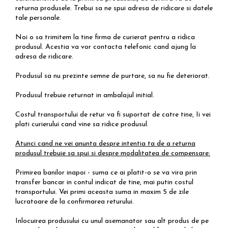
returna produsele. Trebui sa ne spui adresa de ridicare si datele
tale personale.
Noi o sa trimitem la tine firma de curierat pentru a ridica
produsul. Acestia va vor contacta telefonic cand ajung la
adresa de ridicare.
Produsul sa nu prezinte semne de purtare, sa nu fie deteriorat.
Produsul trebuie returnat in ambalajul initial.
Costul transportului de retur va fi suportat de catre tine, Ii vei
plati curierului cand vine sa ridice produsul.
Atunci cand ne vei anunta despre intentia ta de a returna
produsul trebuie sa spui si despre modalitatea de compensare:
Primirea banilor inapoi - suma ce ai platit-o se va vira prin
transfer bancar in contul indicat de tine, mai putin costul
transportului. Vei primi aceasta suma in maxim 5 de zile
lucratoare de la confirmarea returului.
Inlocuirea produsului cu unul asemanator sau alt produs de pe