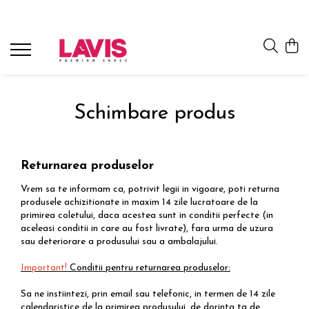
Lichidare Incaltaminte Dama
Lichidare Incaltaminte Barbati
Accesorii Din Piele
Branduri
Pantofi cu toc din piele
Pantofi barbati piele
Curele barbati din piele naturala
Lavis.ro
Anna Cori
Pantofi dama casual
Pantofi casual barbati
Portofele Dama
Schimbare produs
Ara
Balerini dama
Mocasini barbati din piele
Curele dama din piele naturala
Bit Bontimes
Sandale dama piele
Ultima Pereche Barbati
Corvaris
Ghete dama piele
Denis
Returnarea produselor
Cizme dama piele
Epica
Vrem sa te informam ca, potrivit legii in vigoare, poti returna
Guban
Ultima Pereche Dama
produsele achizitionate in maxim 14 zile lucratoare de la
primirea coletului, daca acestea sunt in conditii perfecte (in
Moda Prosper
aceleasi conditii in care au fost livrate), fara urma de uzura
Otter
sau deteriorare a produsului sau a ambalajului.
Prego
Important!
Conditii pentru returnarea produselor:
Sa ne instiintezi, prin email sau telefonic, in termen de 14 zile
calendaristice de la primirea produsului, de dorinta ta de