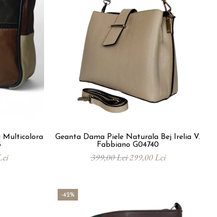
 Multicolora
Geanta Dama Piele Naturala Bej Irelia V.
3
Fabbiano G04740
Lei
399,00 Lei
299,00 Lei
-42%