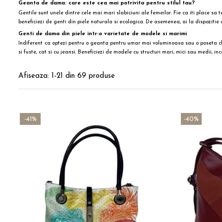
Geanta de dama: care este cea mai potrivita pentru stilul tau?
Gentile sunt unele dintre cele mai mari slabiciuni ale femeilor. Fie ca iti place sa 
beneficiezi de genti din piele naturala si ecologica. De asemenea, ai la dispozitie o 
Genti de dama din piele intr-o varietate de modele si marimi
Indiferent
ca optezi pentru o geanta pentru umar mai voluminoasa sau o
poseta c
si fuste, cat si cu jeansi. Beneficiezi de modele cu structuri mari, mici sau medi
Afiseaza:
1-
21
din
69
produse
-41%
-40%