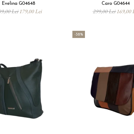
Evelina G04648
Caro G04644
09,00 Lei
179,00 Lei
299,00 Lei
169,00 
-38%