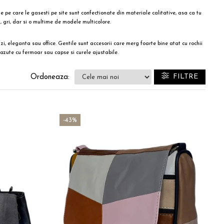
le pe care le gasesti pe site sunt confectionate din materiale calitative, asa ca tu
l, gri, dar si o multime de modele multicolore.
u zi, eleganta sau office. Gentile sunt accesorii care merg foarte bine atat cu rochii
evazute cu fermoar sau capse si
curele ajustabile
.
FILTRE
Ordoneaza:
-43%