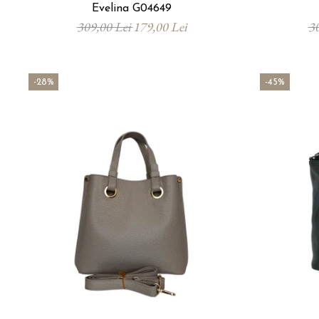
Evelina G04649
309,00 Lei
179,00 Lei
3
-28%
-45%