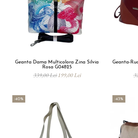
Geanta Dama Multicolora Zina Silvia
Geanta-Rucsac Dama Silvia 
Rosa G04825
339,00 Lei
199,00 Lei
3
-40%
-43%