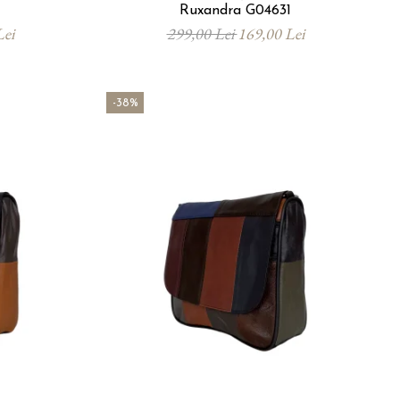
Ruxandra G04631
Lei
299,00 Lei
169,00 Lei
-38%