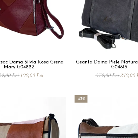
Rosa Grena
Geanta Dama Piele Natural
Mary G04822
G04816
29,00 Lei
199,00 Lei
379,00 Lei
259,00 
-43%