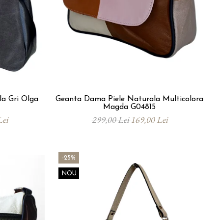
a Gri Olga
Geanta Dama Piele Naturala Multicolora
Magda G04815
Lei
299,00 Lei
169,00 Lei
-25%
NOU