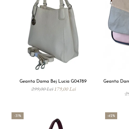
Geanta Dama Bej Lucia G04789
Geanta Dama
299,00 Lei
179,00 Lei
2
-31%
-42%