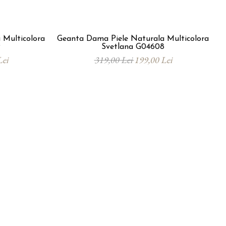
 Multicolora
Geanta Dama Piele Naturala Multicolora
9
Svetlana G04608
Lei
319,00 Lei
199,00 Lei