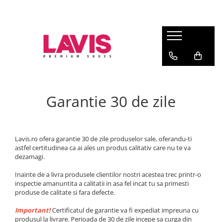
Lichidare Incaltaminte Dama
Lichidare Incaltaminte Barbati
Accesorii Din Piele
Branduri
Pantofi cu toc din piele
Pantofi barbati piele
Curele barbati din piele naturala
Lavis.ro
Anna Cori
Pantofi dama casual
Pantofi casual barbati
Portofele Dama
Ara
Balerini dama
Mocasini barbati din piele
Curele dama din piele naturala
Bit Bontimes
Garantie 30 de zile
Sandale dama piele
Ultima Pereche Barbati
Corvaris
Ghete dama piele
Denis
Cizme dama piele
Epica
Lavis.ro ofera garantie 30 de zile produselor sale, oferandu-ti
Guban
Ultima Pereche Dama
astfel certitudinea ca ai ales un produs calitativ care nu te va
Moda Prosper
dezamagi.
Otter
Inainte de a livra produsele clientilor nostri acestea trec printr-o
Prego
inspectie amanuntita a calitatii in asa fel incat tu sa primesti
produse de calitate si fara defecte.
Important!
Certificatul de garantie va fi expediat impreuna cu
produsul la livrare. Perioada de 30 de zile incepe sa curga din