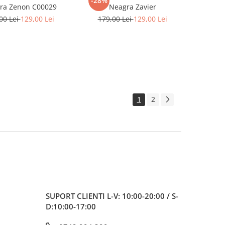
-28%
ra Zenon C00029
Neagra Zavier
00 Lei
129,00 Lei
179,00 Lei
129,00 Lei
1
2
SUPORT CLIENTI
L-V: 10:00-20:00 / S-
D:10:00-17:00