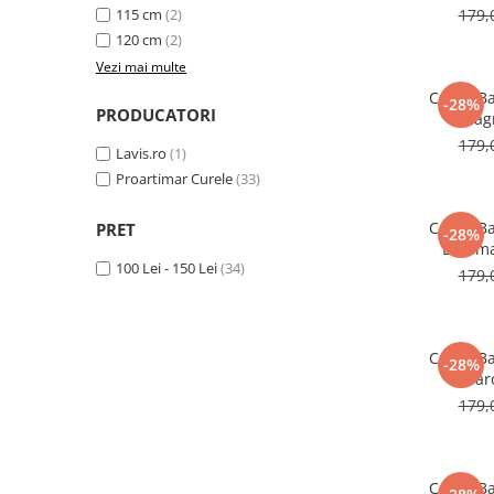
115 cm
(2)
179,
120 cm
(2)
Vezi mai multe
Curea Ba
-28%
PRODUCATORI
Neagr
179,
Lavis.ro
(1)
Proartimar Curele
(33)
Curea Ba
PRET
-28%
Bleuma
100 Lei - 150 Lei
(34)
179,
Curea Ba
-28%
Mar
179,
Curea Ba