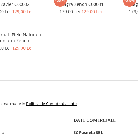
-28%
-28%
 Zavier C00032
Neagra Zenon C00031
Neag
00 Lei
129,00 Lei
179,00 Lei
129,00 Lei
179,
rbati Piele Naturala
eumarin Zenon
00 Lei
129,00 Lei
la mai multe in
Politica de Confidentialitate
DATE COMERCIALE
.ro
SC Pasnela SRL