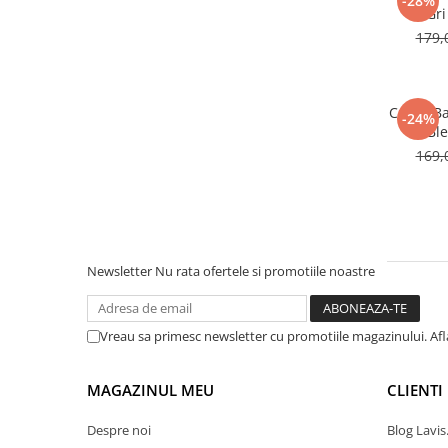
-28%
Gri
179,
Curea Ba
-24%
Bl
169,
Newsletter
Nu rata ofertele si promotiile noastre
Vreau sa primesc newsletter cu promotiile magazinului. Af
MAGAZINUL MEU
CLIENTI
Despre noi
Blog Lavis