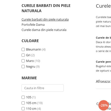
Curele
CURELE BARBATI DIN PIELE
NATURALA
Curelele bar
Curele barbati din piele naturala
piele natura
Portofele Dama
cel mai bun
Curele dama din piele naturala
Curele de b
CULOARE
Daca iti dor
tinuta alea
Bleumarin
(4)
o serie de 
Gri
(2)
Maro
(10)
Curele pent
Negru
(9)
Bugetul
est
de optiuni d
MARIME
Afiseaza:
105
(1)
105 cm
(19)
Curea Ba
-28%
N
110 cm
(4)