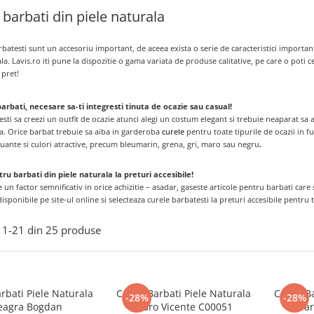
 barbati din piele naturala
batesti sunt un accesoriu important, de aceea exista o serie de caracteristici important
la. Lavis.ro iti pune la dispozitie o gama variata de produse calitative, pe care o poti
 pret!
arbati, necesare sa-ti integresti tinuta de ocazie sau casual!
esti sa creezi un outfit de ocazie atunci alegi un costum elegant si trebuie neaparat sa 
sa. Orice barbat trebuie sa aiba in garderoba
curele
pentru toate tipurile de ocazii in fu
nuante si culori atractive, precum bleumarin, grena, gri, maro sau negru
.
ru barbati din piele naturala la preturi accesibile!
e un factor semnificativ in orice achizitie – asadar, gaseste articole pentru barbati care 
isponibile pe site-ul online si selecteaza curele barbatesti la preturi accesibile pentru t
1-
21
din
25
produse
rbati Piele Naturala
Curea Barbati Piele Naturala
Curea Ba
-28%
-28%
eagra Bogdan
Maro Vicente C00051
Mar