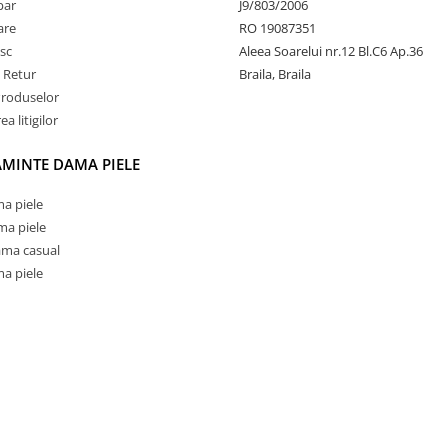
par
J9/803/2006
rare
RO 19087351
sc
Aleea Soarelui nr.12 Bl.C6 Ap.36
e Retur
Braila, Braila
Produselor
a litigilor
AMINTE DAMA PIELE
a piele
ma piele
ama casual
a piele