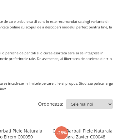
e de care trebuie sa tii cont in este recomandat sa alegi variante din
 cerceta online cu scopul de a descoperi modelul perfect pentru tine, la
ai o pereche de pantofi si o curea asortata care sa se integreze in
nctie preferintele tale. De asemenea, ai libertatea de a selecta dintr-o
sa se incadreze in limitele pe care ti le-ai propus. Studiaza paleta larga
ine!
Ordoneaza:
rbati Piele Naturala
Curea Barbati Piele Naturala
-28%
o Efrem C00050
Neagra Zavier C00048