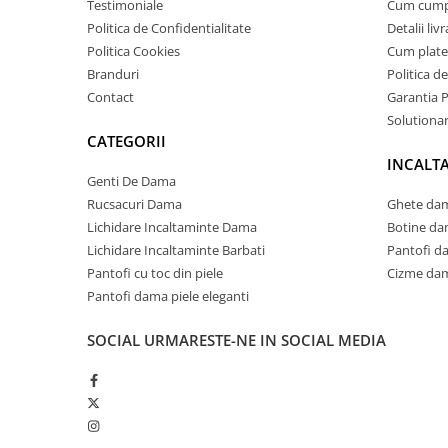
Testimoniale
Cum cum
Politica de Confidentialitate
Detalii liv
Politica Cookies
Cum plate
Branduri
Politica d
Contact
Garantia 
Solutionare
CATEGORII
INCALT
Genti De Dama
Rucsacuri Dama
Ghete dam
Lichidare Incaltaminte Dama
Botine da
Lichidare Incaltaminte Barbati
Pantofi d
Pantofi cu toc din piele
Cizme dam
Pantofi dama piele eleganti
SOCIAL
URMARESTE-NE IN SOCIAL MEDIA