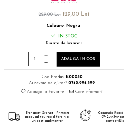
129,00 Lei
229,00 Lei
Culoare
:
Negru
IN STOC
Durata de livrare:
1
ADAUGA IN COS
Cod Produs:
E00050
Ai nevoie de ajutor?
0742.994.399
Adauga la Favorite
Cere informatii
Transport Gratuit - Primesti
Comanda Rapid - 
produsul tau rapid fara nici
0742994399 sau e
un cost suplimentar
contact@lavis