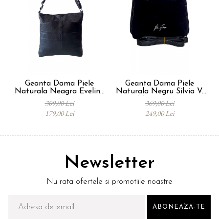
Geanta Dama Piele
Geanta Dama Piele
Naturala Neagra Evelina
Naturala Negru Silvia V.
Na
G03874
Fabbiano G04424
309,00 Lei
369,00 Lei
179,00 Lei
249,00 Lei
Newsletter
Nu rata ofertele si promotiile noastre