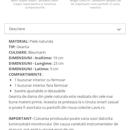
Banii Inapoi Rapid - primesti banii
Blogul Lavis.ro - povestim despre cat
inapoi rapid pentru a continua
de importanti sunt pantofii in viata
cumparaturile
noastra
Descriere
MATERIAL:
Piele naturala
TIP:
Geanta
CULOARE:
Bleumarin
DIMENSIUNI - Inaltime:
19 cm
DIMENSIUNI - Lungime:
23 cm
DIMENSIUNI - Latime:
9 cm
COMPARTIMENTE
:
1 buzunar interior cu fermoar
1 buzunar interior fara fermoar
barete ajustabile si detasabile
Geanta de dama din piele naturala este realizata din cele mai
bune materii prime. Aceasta se preteaza la o tinuta smart casual
si poate fi asortata cu pantofii din noua colectie Lavis.ro.
IMPORTANT-
Culoarea produsului poate varia usor datorita
luminozitatii monitorului. Din cauza varietatii instrumentelor de
masura ,pot exista usoare erori de cm.