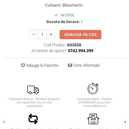
Culoare
:
Bleumarin
IN STOC
Durata de livrare:
1
ADAUGA IN COS
Cod Produs:
G03558
Ai nevoie de ajutor?
0742.994.399
Adauga la Favorite
Cere informatii
Transport Gratuit - Primesti produsul
Comanda Rapid - Telefon
tau rapid fara nici un cost
0742994399 sau e-mail
suplimentar
contact@lavis.ro