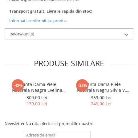
Transport gratuit! Livrare rapida din stoc!
Informatii conformitate produs
Review-uri
(0)
PRODUSE SIMILARE
Geanta Dama Piele
Geanta Dama Piele
-42%
-33%
Naturala Neagra Evelina
Naturala Negru Silvia V.
G03874
Fabbiano G04424
309,00 Lei
369,00 Lei
179,00 Lei
249,00 Lei
Newsletter
Nu rata ofertele si promotiile noastre