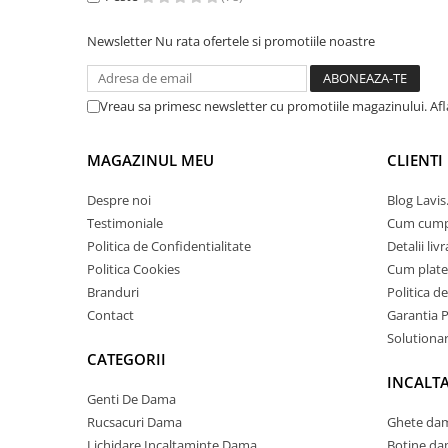
Newsletter
Nu rata ofertele si promotiile noastre
Vreau sa primesc newsletter cu promotiile magazinului. Af
MAGAZINUL MEU
CLIENTI
Despre noi
Blog Lavis
Testimoniale
Cum cum
Politica de Confidentialitate
Detalii liv
Politica Cookies
Cum plate
Branduri
Politica d
Contact
Garantia 
Solutionare
CATEGORII
INCALT
Genti De Dama
Rucsacuri Dama
Ghete dam
Lichidare Incaltaminte Dama
Botine da