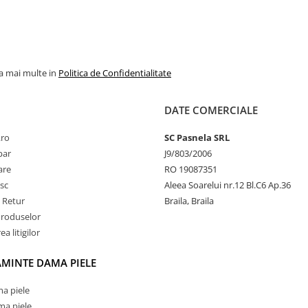
la mai multe in
Politica de Confidentialitate
DATE COMERCIALE
.ro
SC Pasnela SRL
par
J9/803/2006
rare
RO 19087351
sc
Aleea Soarelui nr.12 Bl.C6 Ap.36
e Retur
Braila, Braila
Produselor
a litigilor
AMINTE DAMA PIELE
a piele
ma piele