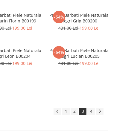
arbati Piele Naturala
Pantofi Barbati Piele Naturala
-54%
rin Florin B00199
Negri Grig B00200
00 Lei
199,00 Lei
431,00 Lei
199,00 Lei
arbati Piele Naturala
Pantofi Barbati Piele Naturala
-54%
ri Leon B00204
Negri Lucian B00205
00 Lei
199,00 Lei
431,00 Lei
199,00 Lei
1
2
3
4