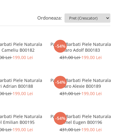
Ordoneaza:
arbati Piele Naturala
Pantofi Barbati Piele Naturala
-54%
i Cameliu B00182
Maro Adolf B00183
00 Lei
199,00 Lei
431,00 Lei
199,00 Lei
arbati Piele Naturala
Pantofi Barbati Piele Naturala
-54%
i Adrian B00188
Maro Alexie B00189
00 Lei
199,00 Lei
431,00 Lei
199,00 Lei
arbati Piele Naturala
Pantofi Barbati Piele Naturala
-54%
l Emilian B00195
Camel Eugen B00196
00 Lei
199,00 Lei
431,00 Lei
199,00 Lei