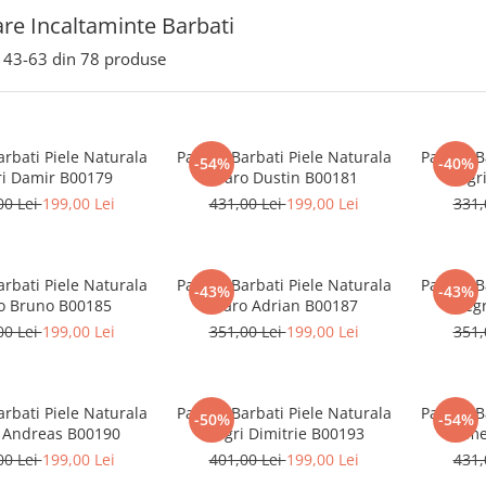
are Incaltaminte Barbati
43-
63
din
78
produse
arbati Piele Naturala
Pantofi Barbati Piele Naturala
Pantofi B
-54%
-40%
i Damir B00179
Maro Dustin B00181
Negr
00 Lei
199,00 Lei
431,00 Lei
199,00 Lei
331,
arbati Piele Naturala
Pantofi Barbati Piele Naturala
Pantofi B
-43%
-43%
o Bruno B00185
Maro Adrian B00187
Negr
00 Lei
199,00 Lei
351,00 Lei
199,00 Lei
351,
arbati Piele Naturala
Pantofi Barbati Piele Naturala
Pantofi B
-50%
-54%
 Andreas B00190
Negri Dimitrie B00193
Came
00 Lei
199,00 Lei
401,00 Lei
199,00 Lei
431,