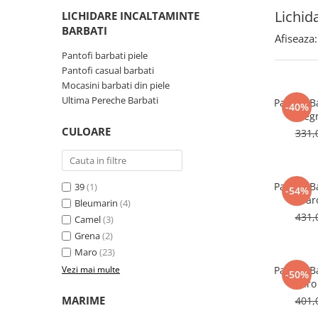
Lichid
LICHIDARE INCALTAMINTE
BARBATI
Afiseaza:
Pantofi barbati piele
Pantofi casual barbati
Mocasini barbati din piele
Ultima Pereche Barbati
Pantofi B
-40%
Negr
CULOARE
331,
Pantofi B
39
(1)
-54%
Mar
Bleumarin
(4)
431,
Camel
(3)
Grena
(2)
Maro
(23)
Vezi mai multe
Pantofi B
-50%
Maro
MARIME
401,