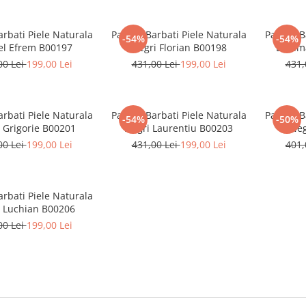
arbati Piele Naturala
Pantofi Barbati Piele Naturala
Pantofi B
-54%
-54%
l Efrem B00197
Negri Florian B00198
Bleuma
00 Lei
199,00 Lei
431,00 Lei
199,00 Lei
431,
arbati Piele Naturala
Pantofi Barbati Piele Naturala
Pantofi B
-54%
-50%
 Grigorie B00201
Negri Laurentiu B00203
Neg
00 Lei
199,00 Lei
431,00 Lei
199,00 Lei
401,
arbati Piele Naturala
 Luchian B00206
00 Lei
199,00 Lei