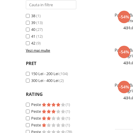
Pantofi B
38
(1)
-54%
Came
39
(13)
431,
40
(27)
41
(12)
42
(9)
Pantofi B
Vezi mai multe
-54%
Negri
431,
PRET
150 Lei - 200 Lei
(104)
300 Lei - 400 Lei
(2)
Pantofi B
-54%
Negri
RATING
431,
Peste
(1)
Peste
(1)
Peste
(1)
Peste
(1)
Peste
(78)