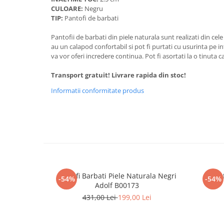
CULOARE:
Negru
TIP:
Pantofi de barbati
Pantofii de barbati din piele naturala sunt realizati din ce
au un calapod confortabil si pot fi purtati cu usurinta pe in
va vor oferi incredere continua. Pot fi asortati la o tinuta 
Transport gratuit! Livrare rapida din stoc!
Informatii conformitate produs
Pantofi Barbati Piele Naturala Negri
Panto
-54%
-54%
Adolf B00173
431,00 Lei
199,00 Lei