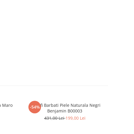
la Maro
Pantofi Barbati Piele Naturala Negri
Pantofi 
-54%
-58%
Benjamin B00003
431,00 Lei
199,00 Lei
4