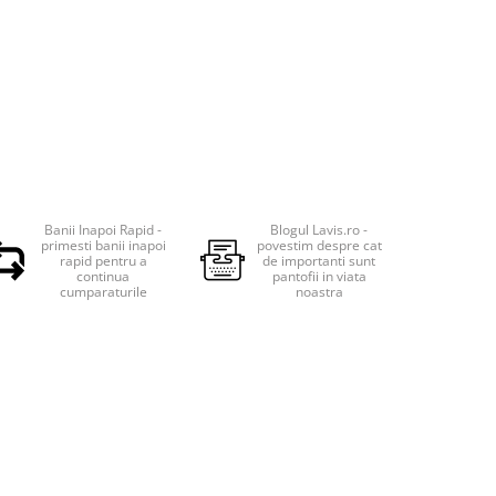
Banii Inapoi Rapid -
Blogul Lavis.ro -
primesti banii inapoi
povestim despre cat
rapid pentru a
de importanti sunt
continua
pantofii in viata
cumparaturile
noastra