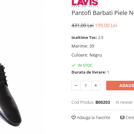
Pantofi Barbati Piele 
431,00 Lei
199,00 Lei
Inaltime Toc:
2.5
Marime
:
39
Culoare
:
Negru
IN STOC
Durata de livrare:
1
ADAUG
Cod Produs:
B00203
Ai nevoie 
Adauga la Favorite
Cere 