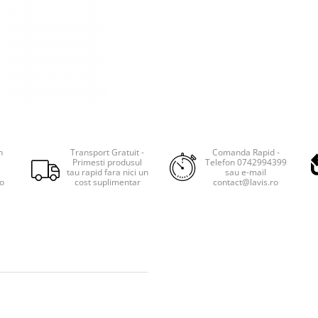
n
Transport Gratuit -
Comanda Rapid -
Primesti produsul
Telefon 0742994399
tau rapid fara nici un
sau e-mail
ro
cost suplimentar
contact@lavis.ro