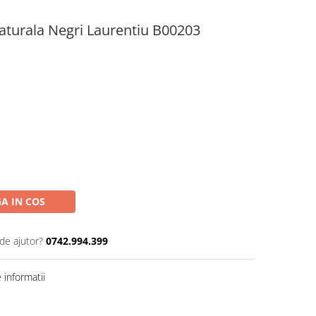
Naturala Negri Laurentiu B00203
A IN COS
de ajutor?
0742.994.399
informatii