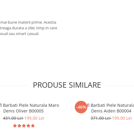
le mai bune materii prime. Acestia
treaga durata a zilei, timp in care
casual sau smart casual.
PRODUSE SIMILARE
fi Barbati Piele Naturala Maro
Pantofi Barbati Piele Natura
-46%
Denis Oliver B00005
Denis Aiden B00004
431,00 Lei
199,00 Lei
371,00 Lei
199,00 Lei