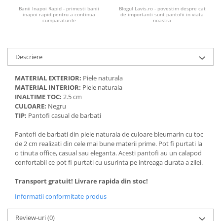
Banii Inapoi Rapid - primesti banii
Blogul Lavis.ro - povestim despre cat
inapoi rapid pentru a continua
de importanti sunt pantofii in viata
cumparaturile
noastra
Descriere
MATERIAL EXTERIOR:
Piele naturala
MATERIAL INTERIOR:
Piele naturala
INALTIME TOC:
2.5 cm
CULOARE:
Negru
TIP:
Pantofi casual de barbati
Pantofi de barbati din piele naturala de culoare bleumarin cu toc
de 2 cm realizati din cele mai bune materii prime. Pot fi purtati la
o tinuta office, casual sau eleganta. Acesti pantofi au un calapod
confortabil ce pot fi purtati cu usurinta pe intreaga durata a zilei.
Transport gratuit! Livrare rapida din stoc!
Informatii conformitate produs
Review-uri
(0)