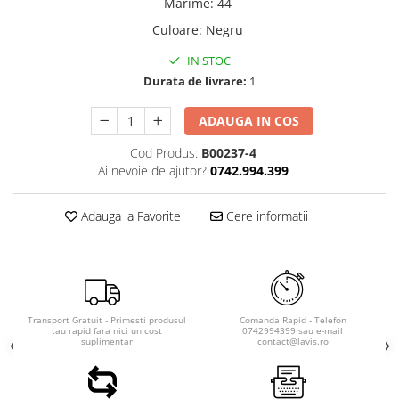
Marime
:
44
Culoare
:
Negru
IN STOC
Durata de livrare:
1
ADAUGA IN COS
Cod Produs:
B00237-4
Ai nevoie de ajutor?
0742.994.399
Adauga la Favorite
Cere informatii
Transport Gratuit - Primesti produsul
Comanda Rapid - Telefon
tau rapid fara nici un cost
0742994399 sau e-mail
suplimentar
contact@lavis.ro