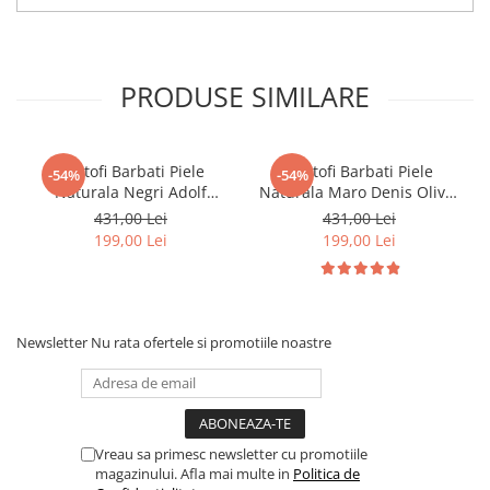
PRODUSE SIMILARE
Pantofi Barbati Piele
Pantofi Barbati Piele
-54%
-54%
Naturala Negri Adolf
Naturala Maro Denis Oliver
B00173
B00005
431,00 Lei
431,00 Lei
199,00 Lei
199,00 Lei
Newsletter
Nu rata ofertele si promotiile noastre
Vreau sa primesc newsletter cu promotiile
magazinului. Afla mai multe in
Politica de