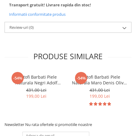
Transport gratuit! Livrare rapida din stoc!
Informatii conformitate produs
Review-uri
(0)
PRODUSE SIMILARE
Pantofi Barbati Piele
Pantofi Barbati Piele
-54%
-54%
Naturala Negri Adolf
Naturala Maro Denis Oliver
B00173
B00005
431,00 Lei
431,00 Lei
199,00 Lei
199,00 Lei
Newsletter
Nu rata ofertele si promotiile noastre