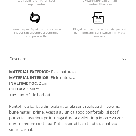
tau rapid fara nici un cost
0742994399 sau e-mail
suplimentar
contact@lavis.ro
Banii Inapoi Rapid - primesti banii
Blogul Lavis.ro - povestim despre cat
inapoi rapid pentru a continua
de importanti sunt pantofii in viata
cumparaturile
noastra
Descriere
MATERIAL EXTERIOR:
Piele naturala
MATERIAL INTERIOR:
Piele naturala
INALTIME TOC:
2 cm
CULOARE:
Maro
TIP:
Pantofi de barbati
Pantofii de barbati din piele naturala sunt realizati din cele mai
bune materii prime. Acestia au un calapod confortabil si pot fi
purtati cu usurinta pe intreaga durata a zilei, timp in care va vor
oferi incredere continua. Pot fi asortati la o tinuta casual sau
smart casual.