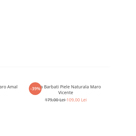
Maro Amal
Curea Barbati Piele Naturala Maro
Curea Ba
-39%
-28%
Vicente
179,00 Lei
109,00 Lei
1