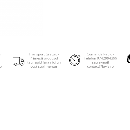
n
Transport Gratuit -
Comanda Rapid -
Primesti produsul
Telefon 0742994399
tau rapid fara nici un
sau e-mail
ro
cost suplimentar
contact@lavis.ro