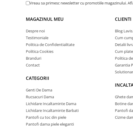
Vreau sa primesc newsletter cu promotiile magazinului. Af
MAGAZINUL MEU
CLIENTI
Despre noi
Blog Lavis
Testimoniale
Cum cum
Politica de Confidentialitate
Detalii liv
Politica Cookies
Cum plate
Branduri
Politica d
Contact
Garantia 
Solutionare
CATEGORII
INCALT
Genti De Dama
Rucsacuri Dama
Ghete dam
Lichidare Incaltaminte Dama
Botine da
Lichidare Incaltaminte Barbati
Pantofi d
Pantofi cu toc din piele
Cizme dam
Pantofi dama piele eleganti