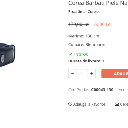
Curea Barbati Piele N
Proartimar Curele
179,00 Lei
129,00 Lei
Marime
:
130 cm
Culoare
:
Bleumarin
IN STOC
Durata de livrare:
1
ADAUG
Cod Produs:
C00043-130
Ai ne
Adauga la Favorite
Cere 