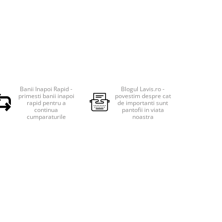
Banii Inapoi Rapid -
Blogul Lavis.ro -
primesti banii inapoi
povestim despre cat
rapid pentru a
de importanti sunt
continua
pantofii in viata
cumparaturile
noastra