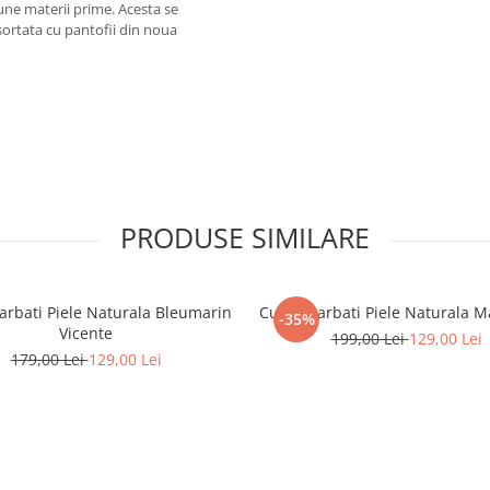
bune materii prime. Acesta se
asortata cu pantofii din noua
PRODUSE SIMILARE
arbati Piele Naturala Bleumarin
Curea Barbati Piele Naturala 
-35%
Vicente
199,00 Lei
129,00 Lei
179,00 Lei
129,00 Lei