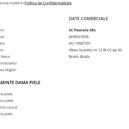
la mai multe in
Politica de Confidentialitate
DATE COMERCIALE
.ro
SC Pasnela SRL
par
J9/803/2006
rare
RO 19087351
sc
Aleea Soarelui nr.12 Bl.C6 Ap.36
e Retur
Braila, Braila
Produselor
a litigilor
AMINTE DAMA PIELE
a piele
ma piele
ama casual
a piele