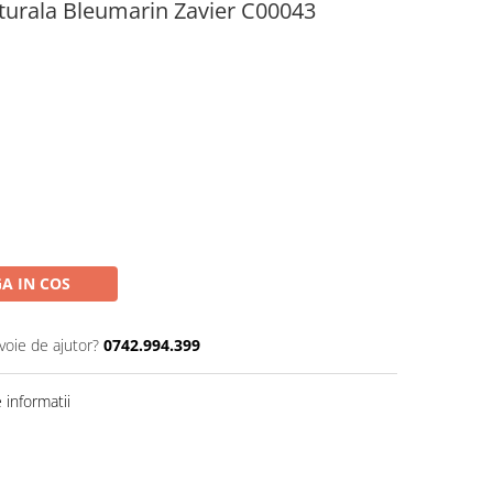
aturala Bleumarin Zavier C00043
A IN COS
voie de ajutor?
0742.994.399
informatii