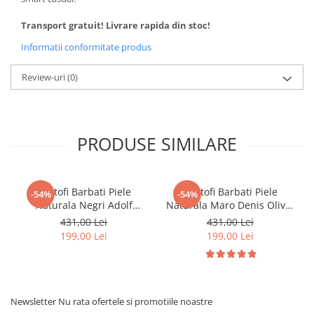
Transport gratuit! Livrare rapida din stoc!
Informatii conformitate produs
Review-uri
(0)
PRODUSE SIMILARE
Pantofi Barbati Piele
Pantofi Barbati Piele
-54%
-54%
Naturala Negri Adolf
Naturala Maro Denis Oliver
B00173
B00005
431,00 Lei
431,00 Lei
199,00 Lei
199,00 Lei
Newsletter
Nu rata ofertele si promotiile noastre