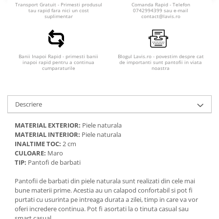
Transport Gratuit - Primesti produsul
Comanda Rapid - Telefon
tau rapid fara nici un cost
0742994399 sau e-mail
suplimentar
contact@lavis.ro
Banii Inapoi Rapid - primesti banii
Blogul Lavis.ro - povestim despre cat
inapoi rapid pentru a continua
de importanti sunt pantofii in viata
cumparaturile
noastra
Descriere
MATERIAL EXTERIOR:
Piele naturala
MATERIAL INTERIOR:
Piele naturala
INALTIME TOC:
2 cm
CULOARE:
Maro
TIP:
Pantofi de barbati
Pantofii de barbati din piele naturala sunt realizati din cele mai
bune materii prime. Acestia au un calapod confortabil si pot fi
purtati cu usurinta pe intreaga durata a zilei, timp in care va vor
oferi incredere continua. Pot fi asortati la o tinuta casual sau
smart casual.