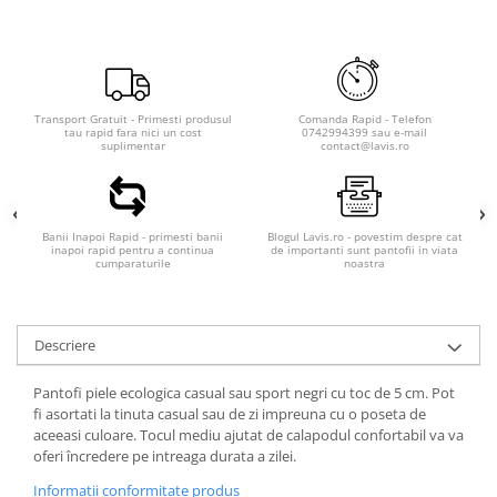
Transport Gratuit - Primesti produsul
Comanda Rapid - Telefon
tau rapid fara nici un cost
0742994399 sau e-mail
suplimentar
contact@lavis.ro
Banii Inapoi Rapid - primesti banii
Blogul Lavis.ro - povestim despre cat
inapoi rapid pentru a continua
de importanti sunt pantofii in viata
cumparaturile
noastra
Descriere
Pantofi piele ecologica casual sau sport negri cu toc de 5 cm. Pot
fi asortati la tinuta casual sau de zi impreuna cu o poseta de
aceeasi culoare. Tocul mediu ajutat de calapodul confortabil va va
oferi încredere pe intreaga durata a zilei.
Informatii conformitate produs