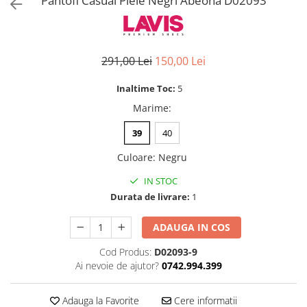
Pantofi Casual Piele Negri Abeona D02093
291,00 Lei
150,00 Lei
Inaltime Toc:
5
Marime
:
39
40
Culoare
:
Negru
IN STOC
Durata de livrare:
1
ADAUGA IN COS
Cod Produs:
D02093-9
Ai nevoie de ajutor?
0742.994.399
Adauga la Favorite
Cere informatii