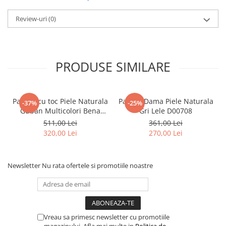
Review-uri
(0)
PRODUSE SIMILARE
Pantofi cu toc Piele Naturala
Pantofi Dama Piele Naturala
-37%
-25%
Guban Multicolori Bena
Gri Lele D00708
D00646
511,00 Lei
361,00 Lei
320,00 Lei
270,00 Lei
Newsletter
Nu rata ofertele si promotiile noastre
Vreau sa primesc newsletter cu promotiile