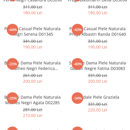
311,00 Lei
311,00 Lei
180,00 Lei
180,00 Lei
Pantofi Casual Piele Naturala
Pantofi Casual Piele Naturala
-44%
-43%
Negri Serena D01345
Prego Albastri Randa D01640
341,00 Lei
331,00 Lei
190,00 Lei
190,00 Lei
Balerini Dama Piele Naturala
Sandale Dama Piele Naturala
-23%
-40%
Matheo Negri Federica
Guban Negre Fatma D03083
D02284
261,00 Lei
331,00 Lei
200,00 Lei
200,00 Lei
Balerini Dama Piele Naturala
Sandale Piele Graziela
-25%
-34%
Matheo Negri Agata D02285
331,00 Lei
281,00 Lei
220,00 Lei
210,00 Lei