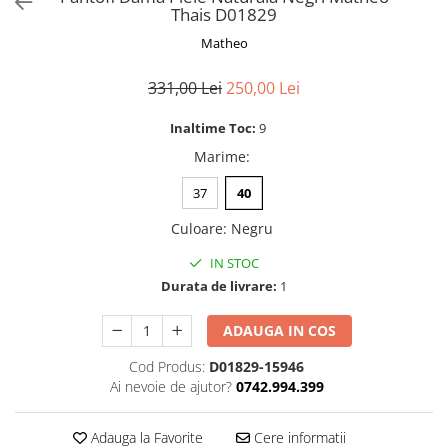
Thais D01829
Matheo
331,00 Lei
250,00 Lei
Inaltime Toc:
9
Marime
:
37
40
Culoare
:
Negru
IN STOC
Durata de livrare:
1
ADAUGA IN COS
Cod Produs:
D01829-15946
Ai nevoie de ajutor?
0742.994.399
Adauga la Favorite
Cere informatii