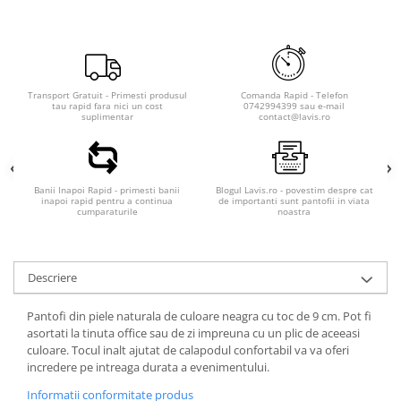
Transport Gratuit - Primesti produsul
Comanda Rapid - Telefon
tau rapid fara nici un cost
0742994399 sau e-mail
suplimentar
contact@lavis.ro
Banii Inapoi Rapid - primesti banii
Blogul Lavis.ro - povestim despre cat
inapoi rapid pentru a continua
de importanti sunt pantofii in viata
cumparaturile
noastra
Descriere
Pantofi din piele naturala de culoare neagra cu toc de 9 cm. Pot fi
asortati la tinuta office sau de zi impreuna cu un plic de aceeasi
culoare. Tocul inalt ajutat de calapodul confortabil va va oferi
incredere pe intreaga durata a evenimentului.
Informatii conformitate produs