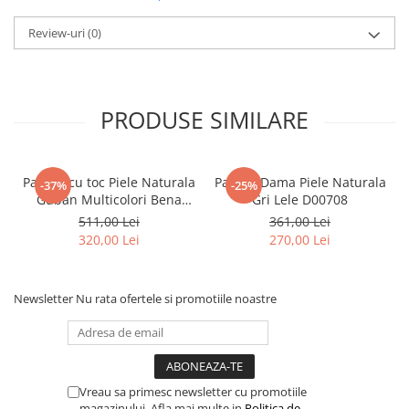
Review-uri
(0)
PRODUSE SIMILARE
Pantofi cu toc Piele Naturala
Pantofi Dama Piele Naturala
-37%
-25%
Guban Multicolori Bena
Gri Lele D00708
D00646
511,00 Lei
361,00 Lei
320,00 Lei
270,00 Lei
Newsletter
Nu rata ofertele si promotiile noastre
Vreau sa primesc newsletter cu promotiile
magazinului. Afla mai multe in
Politica de