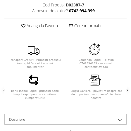
Cod Produs:
D02387-7
Ai nevoie de ajutor?
0742.994.399
Adauga la Favorite
Cere informatii
Transport Gratuit - Primesti produsul
Comanda Rapid - Telefon
tau rapid fara nici un cost
0742994399 sau e-mail
suplimentar
contact@lavis.ro
Banii Inapoi Rapid - primesti banii
Blogul Lavis.ro - povestim despre cat
inapoi rapid pentru a continua
de importanti sunt pantofii in viata
cumparaturile
noastra
Descriere