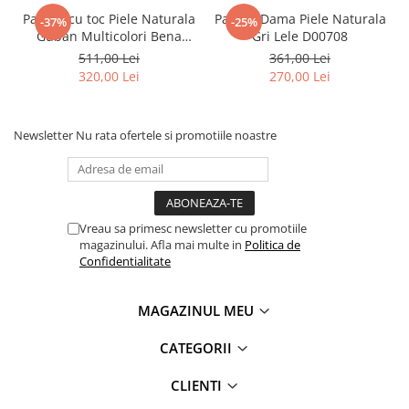
Pantofi cu toc Piele Naturala
Pantofi Dama Piele Naturala
-37%
-25%
Guban Multicolori Bena
Gri Lele D00708
D00646
511,00 Lei
361,00 Lei
320,00 Lei
270,00 Lei
Newsletter
Nu rata ofertele si promotiile noastre
Vreau sa primesc newsletter cu promotiile
magazinului. Afla mai multe in
Politica de
Confidentialitate
MAGAZINUL MEU
CATEGORII
CLIENTI