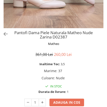
Pantofi Dama Piele Naturala Matheo Nude
Zarina D02387
Matheo
361,00 Lei
260,00 Lei
Inaltime Toc:
3,5
Marime
:
37
Culoare
:
Nude
IN STOC
Durata de livrare:
1
ADAUGA IN COS