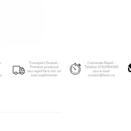
n
Transport Gratuit -
Comanda Rapid -
Primesti produsul
Telefon 0742994399
tau rapid fara nici un
sau e-mail
ro
cost suplimentar
contact@lavis.ro