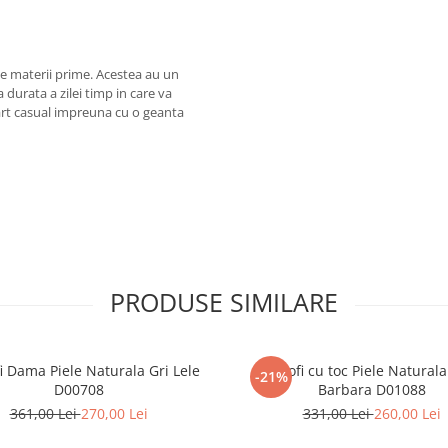
ne materii prime. Acestea au un
 durata a zilei timp in care va
mart casual impreuna cu o geanta
PRODUSE SIMILARE
i Dama Piele Naturala Gri Lele
Pantofi cu toc Piele Natural
-21%
D00708
Barbara D01088
361,00 Lei
270,00 Lei
331,00 Lei
260,00 Lei