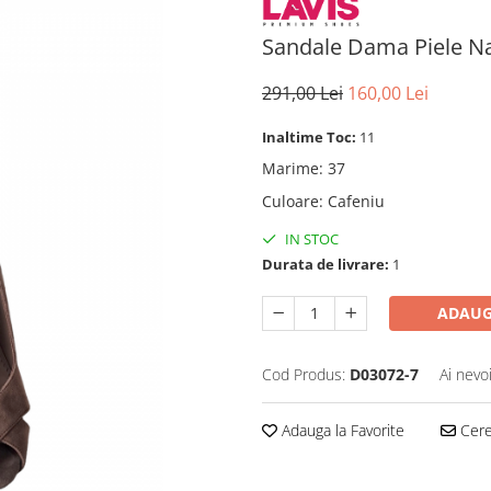
Sandale Dama Piele Na
291,00 Lei
160,00 Lei
Inaltime Toc:
11
Marime
:
37
Culoare
:
Cafeniu
IN STOC
Durata de livrare:
1
ADAUG
Cod Produs:
D03072-7
Ai nevo
Adauga la Favorite
Cere 