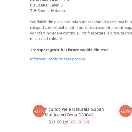
CULOARE
: Cafeniu
TIP
: Sanda de dama
Sandalele din piele naturala sunt realizate din cele mai bu
calapod confortabil si pot fi purtate cu usurinta pe intreaga
vor oferi incredere continua. Pot fi asortate la o tinuta s
de aceeasi culoare.
Transport gratuit! Livrare rapida din stoc!
Informatii conformitate produs
Pantofi cu toc Piele Naturala Guban
Pantof
-37%
-25%
Multicolori Bena D00646
511,00 Lei
320,00 Lei