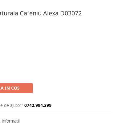
turala Cafeniu Alexa D03072
A IN COS
ie de ajutor?
0742.994.399
informatii