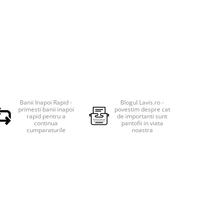
Banii Inapoi Rapid -
Blogul Lavis.ro -
primesti banii inapoi
povestim despre cat
rapid pentru a
de importanti sunt
continua
pantofii in viata
cumparaturile
noastra