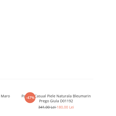
a Maro
Pantofi Casual Piele Naturala Bleumarin
Pantofi 
-47%
-44%
Prego Giula D01192
341,00 Lei
180,00 Lei
3