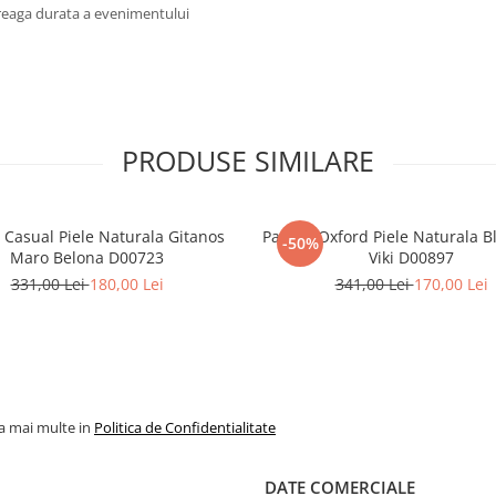
ntreaga durata a evenimentului
PRODUSE SIMILARE
i Casual Piele Naturala Gitanos
Pantofi Oxford Piele Naturala 
-50%
Maro Belona D00723
Viki D00897
331,00 Lei
180,00 Lei
341,00 Lei
170,00 Lei
la mai multe in
Politica de Confidentialitate
DATE COMERCIALE