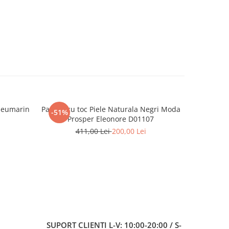
Bleumarin
Pantofi cu toc Piele Naturala Negri Moda
Pantofi 
-51%
-48%
Prosper Eleonore D01107
411,00 Lei
200,00 Lei
4
SUPORT CLIENTI
L-V: 10:00-20:00 / S-