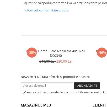
ajutat de calapodul confortabil va va oferi incredere pe i
Informatii conformitate produs
Pantofi Dama Piele Naturala Albi Reli
Pantof
-35%
-46%
D00340
340,00 Lei
220,00 Lei
Newsletter
Nu rata ofertele si promotiile noastre
Vreau sa primesc newsletter cu promotiile magazinului. Af
MAGAZINUL MEU
CLIENTI