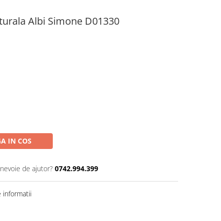
turala Albi Simone D01330
A IN COS
 nevoie de ajutor?
0742.994.399
informatii