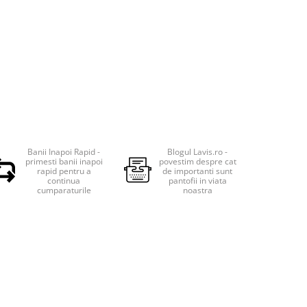
Banii Inapoi Rapid -
Blogul Lavis.ro -
primesti banii inapoi
povestim despre cat
rapid pentru a
de importanti sunt
continua
pantofii in viata
cumparaturile
noastra