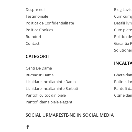
Despre noi
Blog Lavis
Testimoniale
Cum cum
Politica de Confidentialitate
Detalii liv
Politica Cookies
Cum plate
Branduri
Politica d
Contact
Garantia 
Solutionare
CATEGORII
INCALT
Genti De Dama
Rucsacuri Dama
Ghete dam
Lichidare Incaltaminte Dama
Botine da
Lichidare Incaltaminte Barbati
Pantofi d
Pantofi cu toc din piele
Cizme dam
Pantofi dama piele eleganti
SOCIAL
URMARESTE-NE IN SOCIAL MEDIA