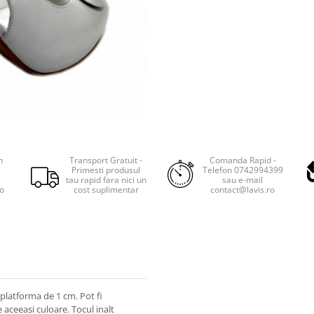
n
Transport Gratuit -
Comanda Rapid -
Primesti produsul
Telefon 0742994399
tau rapid fara nici un
sau e-mail
ro
cost suplimentar
contact@lavis.ro
 platforma de 1 cm. Pot fi
 aceeasi culoare. Tocul inalt