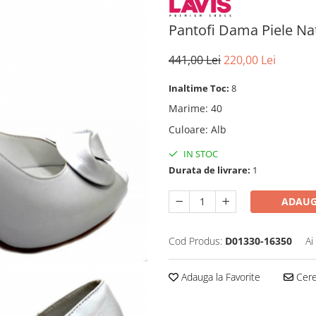
Pantofi Dama Piele Na
441,00 Lei
220,00 Lei
Inaltime Toc:
8
Marime
:
40
Culoare
:
Alb
IN STOC
Durata de livrare:
1
ADAUG
Cod Produs:
D01330-16350
Ai
Adauga la Favorite
Cere 