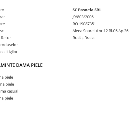
.ro
SC Pasnela SRL
par
J9/803/2006
rare
RO 19087351
sc
Aleea Soarelui nr.12 Bl.C6 Ap.36
e Retur
Braila, Braila
Produselor
a litigilor
AMINTE DAMA PIELE
a piele
ma piele
ama casual
a piele