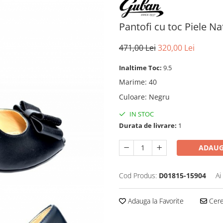
Pantofi cu toc Piele 
471,00 Lei
320,00 Lei
Inaltime Toc:
9.5
Marime
:
40
Culoare
:
Negru
IN STOC
Durata de livrare:
1
ADAUG
Cod Produs:
D01815-15904
Ai
Adauga la Favorite
Cere 