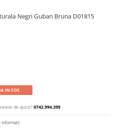
Naturala Negri Guban Bruna D01815
A IN COS
 nevoie de ajutor?
0742.994.399
informatii