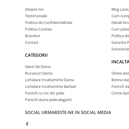
Despre noi
Blog Lavis
Testimoniale
Cum cum
Politica de Confidentialitate
Detalii liv
Politica Cookies
Cum plate
Branduri
Politica d
Contact
Garantia 
Solutionare
CATEGORII
INCALT
Genti De Dama
Rucsacuri Dama
Ghete dam
Lichidare Incaltaminte Dama
Botine da
Lichidare Incaltaminte Barbati
Pantofi d
Pantofi cu toc din piele
Cizme dam
Pantofi dama piele eleganti
SOCIAL
URMARESTE-NE IN SOCIAL MEDIA