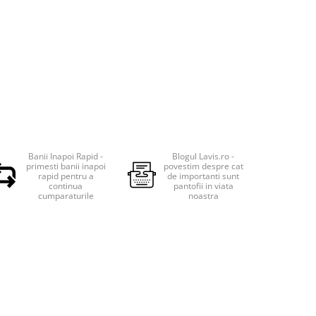
Banii Inapoi Rapid -
Blogul Lavis.ro -
primesti banii inapoi
povestim despre cat
rapid pentru a
de importanti sunt
continua
pantofii in viata
cumparaturile
noastra