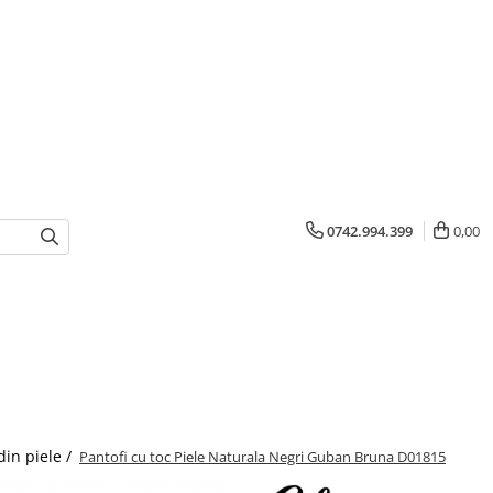
0742.994.399
0,00
din piele /
Pantofi cu toc Piele Naturala Negri Guban Bruna D01815