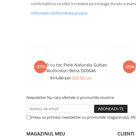
confortabil va va oferi incredere pe intreaga durata a even
Informatii conformitate produs
Pantofi cu toc Piele Naturala Guban
Pantof
-37%
-25%
Multicolori Bena D00646
511,00 Lei
320,00 Lei
Newsletter
Nu rata ofertele si promotiile noastre
Vreau sa primesc newsletter cu promotiile magazinului. Af
MAGAZINUL MEU
CLIENTI