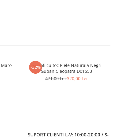
a Maro
Pantofi cu toc Piele Naturala Negri
Pantofi
-32%
-32%
Guban Cleopatra D01553
M
471,00 Lei
320,00 Lei
3
SUPORT CLIENTI
L-V: 10:00-20:00 / S-