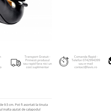
n
Transport Gratuit -
Comanda Rapid -
Primesti produsul
Telefon 0742994399
tau rapid fara nici un
sau e-mail
ro
cost suplimentar
contact@lavis.ro
 9.5 cm. Pot fi asortati la tinuta
ul inalta ajutat de calapodul