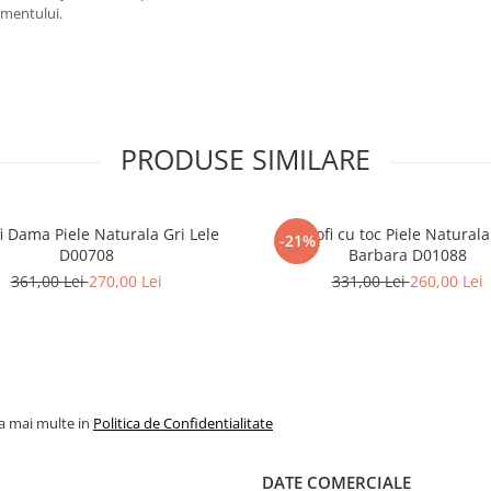
imentului.
PRODUSE SIMILARE
i Dama Piele Naturala Gri Lele
Pantofi cu toc Piele Natural
-21%
D00708
Barbara D01088
361,00 Lei
270,00 Lei
331,00 Lei
260,00 Lei
la mai multe in
Politica de Confidentialitate
DATE COMERCIALE