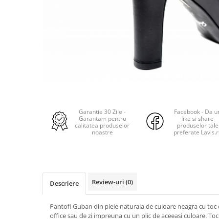
Garantie 30 Zile -
Facebook - Da u
Garantam pentru
like si share
calitatea produselor
produselor tale
noastre
preferate Lavis.
Review-uri
(0)
Descriere
Pantofi Guban din piele naturala de culoare neagra cu toc de
office sau de zi impreuna cu un plic de aceeasi culoare. Toc