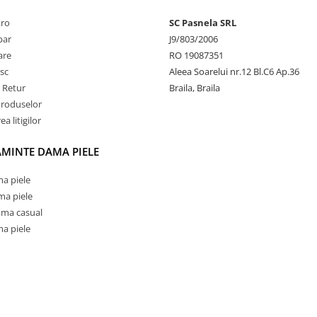
.ro
SC Pasnela SRL
par
J9/803/2006
rare
RO 19087351
sc
Aleea Soarelui nr.12 Bl.C6 Ap.36
e Retur
Braila, Braila
Produselor
a litigilor
AMINTE DAMA PIELE
a piele
ma piele
ama casual
a piele