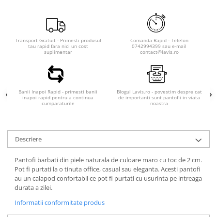
Transport Gratuit - Primesti produsul
Comanda Rapid - Telefon
tau rapid fara nici un cost
0742994399 sau e-mail
suplimentar
contact@lavis.ro
Banii Inapoi Rapid - primesti banii
Blogul Lavis.ro - povestim despre cat
inapoi rapid pentru a continua
de importanti sunt pantofii in viata
cumparaturile
noastra
Descriere
Pantofi barbati din piele naturala de culoare maro cu toc de 2 cm.
Pot fi purtati la o tinuta office, casual sau eleganta. Acesti pantofi
au un calapod confortabil ce pot fi purtati cu usurinta pe intreaga
durata a zilei.
Informatii conformitate produs