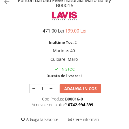
Pantofi Barbati Piele Naturala Maro Bailey
B00016
471,00 Lei
199,00 Lei
Inaltime Toc:
2
Marime
:
40
Culoare
:
Maro
IN STOC
Durata de livrare:
1
ADAUGA IN COS
Cod Produs:
B00016-0
Ai nevoie de ajutor?
0742.994.399
Adauga la Favorite
Cere informatii