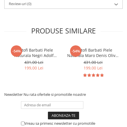
Review-uri
(0)
PRODUSE SIMILARE
Pantofi Barbati Piele
Pantofi Barbati Piele
-54%
-54%
Naturala Negri Adolf
Naturala Maro Denis Oliver
B00173
B00005
431,00 Lei
431,00 Lei
199,00 Lei
199,00 Lei
Newsletter
Nu rata ofertele si promotiile noastre
Vreau sa primesc newsletter cu promotiile