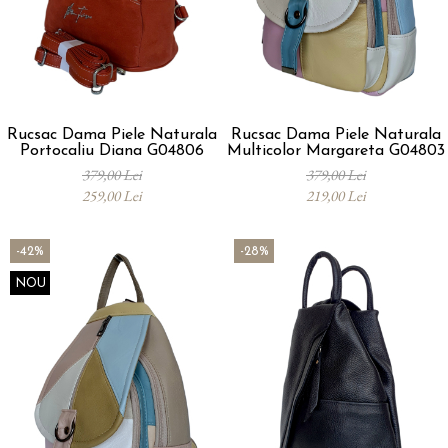
Rucsac Dama Piele Naturala
Rucsac Dama Piele Naturala
Portocaliu Diana G04806
Multicolor Margareta G04803
379,00 Lei
379,00 Lei
259,00 Lei
219,00 Lei
-42%
-28%
NOU