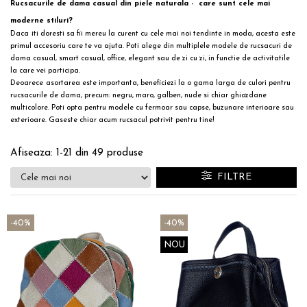
Rucsacurile de dama casual din piele naturala - care sunt cele mai
moderne stiluri?
Daca
iti doresti sa fii mereu la curent cu cele mai noi tendinte in moda, acesta este
primul accesoriu care te va ajuta. Poti alege din multiplele modele de rucsacuri de
dama
casual
, smart casual, office, elegant sau de zi cu zi, in functie de activitatile
la care vei participa.
Deoarece
asortarea este importanta, beneficiezi la o gama larga de culori pentru
rucsacurile de dama, precum: negru, maro, galben, nude si chiar ghiozdane
multicolore. Poti opta pentru modele cu fermoar sau capse, buzunare interioare sau
exterioare. Gaseste chiar acum rucsacul potrivit pentru tine!
Afiseaza:
1-
21
din
49
produse
FILTRE
-40%
-40%
NOU