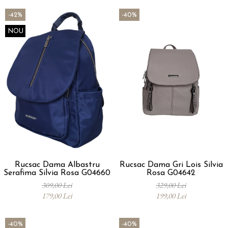
-42%
-40%
NOU
Rucsac Dama Albastru
Rucsac Dama Gri Lois Silvia
Serafima Silvia Rosa G04660
Rosa G04642
309,00 Lei
329,00 Lei
179,00 Lei
199,00 Lei
-40%
-40%