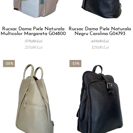
Rucsac Dama Piele Naturala
Rucsac Dama Piele Naturala
Multicolor Margareta G04800
Negru Carolina G04793
379,00 Lei
459,00 Lei
219,00 Lei
329,00 Lei
-28%
-25%