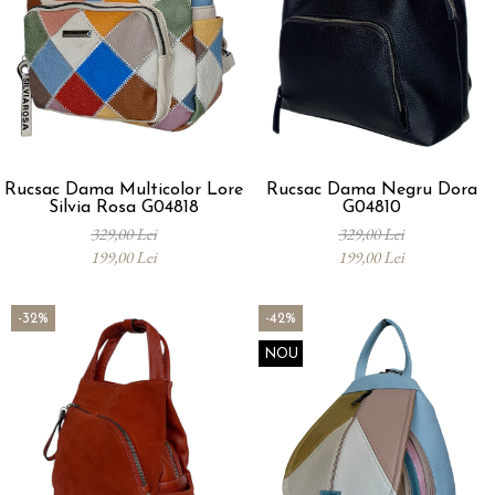
Rucsac Dama Multicolor Lore
Rucsac Dama Negru Dora
Silvia Rosa G04818
G04810
329,00 Lei
329,00 Lei
199,00 Lei
199,00 Lei
-32%
-42%
NOU