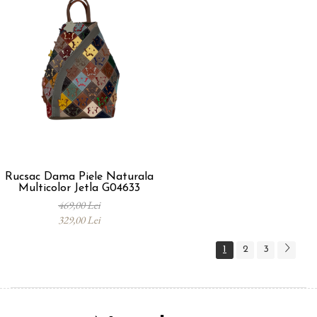
Rucsac Dama Piele Naturala
Multicolor Jetla G04633
469,00 Lei
329,00 Lei
1
2
3