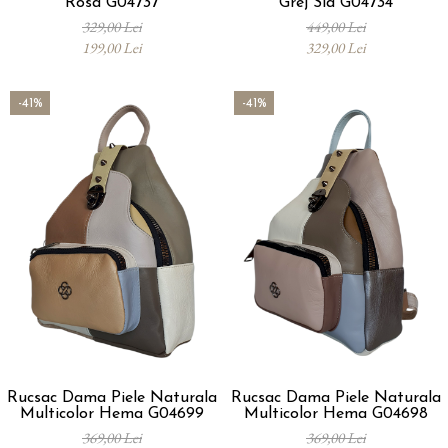
Rosa G04737
Grej Sia G04734
329,00 Lei
449,00 Lei
199,00 Lei
329,00 Lei
-41%
-41%
Rucsac Dama Piele Naturala
Rucsac Dama Piele Naturala
Multicolor Hema G04699
Multicolor Hema G04698
369,00 Lei
369,00 Lei