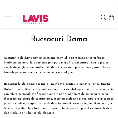
Lichidare Incaltaminte Dama
Lichidare Incaltaminte Barbati
Accesorii Din Piele
Branduri
Pantofi cu toc din piele
Pantofi barbati piele
Curele barbati din piele naturala
Lavis.ro
Anna Cori
Pantofi dama casual
Pantofi casual barbati
Portofele Dama
Rucsacuri Dama
Ara
Balerini dama
Mocasini barbati din piele
Curele dama din piele naturala
Bit Bontimes
Sandale dama piele
Ultima Pereche Barbati
Corvaris
Rucsacurile
de dama sunt un accesoriu esential in garderoba oricarei femei.
Ghete dama piele
Denis
Indiferent ca mergi la o plimbare prin parc, in mall la cumparaturi sau la job, ai
nevoie de un ghiozdan practic si modern in care sa iti pastrezi in siguranta toate
Cizme dama piele
Epica
bunurile personale, fiind un mai bun inlocuitor al gentii.
Guban
Ultima Pereche Dama
Moda Prosper
Rucsacurile de dama din piele - perfecte pentru a construi orice tinuta
Otter
Datorita
versatilitatii caracteristice, rucsacul este atat o piesa utila, cat si una chic,
care ofera personalitate fiecarei tinute in parte. Indiferent de optiunea ta, ai la
Prego
dispozitie materiale de calitate precum pielea ecologica si cea naturala. In ceea ce
priveste modelul, alege structuri de diferite marimi precum mici, medii sau mari, in
functie de preferintele tale. Rucsacul pentru femei poate fi purtat cu jeansi, fuste si
chiar rochii, dar si la
tinutele elegante
.