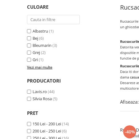
Rucsa
CULOARE
Rucsacurile
un ghiozdan 
Albastru
(1)
Bej
(6)
Rucsacurile
Bleumarin
(3)
Datorita
ver
Grej
(2)
dispozitie m
functie de p
Gri
(1)
Rucsacuril
Vezi mai multe
Daca
iti do
dama
casua
PRODUCATORI
Deoarece
a
multicolore
Lavis.ro
(44)
Silvia Rosa
(5)
Afiseaza:
PRET
150 Lei - 200 Lei
(14)
Rucsac D
200 Lei - 250 Lei
(6)
-40%
Sil
250 Lei - 300 Lei
(16)