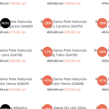
00 Lei
199,00 Lei
329,00 Lei
199,00 Lei
379,
Dama Piele Naturala
Rucsac Dama Piele Naturala
Rucsac 
NOU
-28%
-28%
or Margareta G04800
Negru Carolina G04793
Bej 
00 Lei
219,00 Lei
459,00 Lei
329,00 Lei
459,
Dama Piele Naturala
Rucsac Dama Piele Naturala
Rucsac D
-17%
-40%
j Lena G04786
Bej Tokio G04785
00 Lei
369,00 Lei
409,00 Lei
339,00 Lei
329,
Dama Piele Naturala
Rucsac Dama Piele Naturala
Rucsac 
-41%
-41%
olor Hema G04699
Multicolor Hema G04698
Multi
00 Lei
219,00 Lei
369,00 Lei
219,00 Lei
369,
c Dama Albastru
Rucsac Dama Gri Lois Silvia
Rucsac 