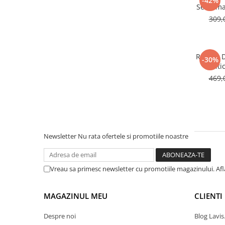
-42%
Serafima
309,
Rucsac 
-30%
Multic
469,
Newsletter
Nu rata ofertele si promotiile noastre
Vreau sa primesc newsletter cu promotiile magazinului. Af
MAGAZINUL MEU
CLIENTI
Despre noi
Blog Lavis