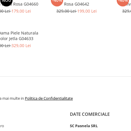
NOU
-40%
-40%
 Silvia Rosa G04660
Rosa G04642
Sil
00 Lei
179,00 Lei
329,00 Lei
199,00 Lei
329,
Dama Piele Naturala
olor Jetla G04633
00 Lei
329,00 Lei
la mai multe in
Politica de Confidentialitate
DATE COMERCIALE
.ro
SC Pasnela SRL