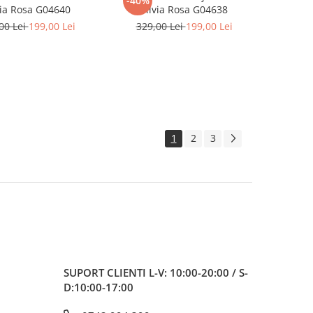
-40%
via Rosa G04640
Silvia Rosa G04638
00 Lei
199,00 Lei
329,00 Lei
199,00 Lei
1
2
3
SUPORT CLIENTI
L-V: 10:00-20:00 / S-
D:10:00-17:00