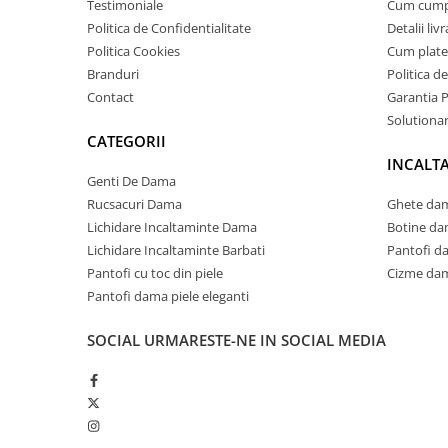
Testimoniale
Cum cum
Politica de Confidentialitate
Detalii liv
Politica Cookies
Cum plate
Branduri
Politica d
Contact
Garantia 
Solutionare
CATEGORII
INCALT
Genti De Dama
Rucsacuri Dama
Ghete dam
Lichidare Incaltaminte Dama
Botine da
Lichidare Incaltaminte Barbati
Pantofi d
Pantofi cu toc din piele
Cizme dam
Pantofi dama piele eleganti
SOCIAL
URMARESTE-NE IN SOCIAL MEDIA