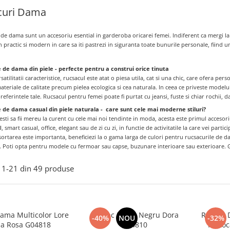
curi Dama
de dama sunt un accesoriu esential in garderoba oricarei femei. Indiferent ca mergi la 
practic si modern in care sa iti pastrezi in siguranta toate bunurile personale, fiind un
 de dama din piele - perfecte pentru a construi orice tinuta
satilitatii caracteristice, rucsacul este atat o piesa utila, cat si una chic, care ofera pers
ateriale de calitate precum pielea ecologica si cea naturala. In ceea ce priveste modelu
referintele tale. Rucsacul pentru femei poate fi purtat cu jeansi, fuste si chiar rochii, da
e de dama casual din piele naturala - care sunt cele mai moderne stiluri?
resti sa fii mereu la curent cu cele mai noi tendinte in moda, acesta este primul accesor
l
, smart casual, office, elegant sau de zi cu zi, in functie de activitatile la care vei partici
sortarea este importanta, beneficiezi la o gama larga de culori pentru rucsacurile de
. Poti opta pentru modele cu fermoar sau capse, buzunare interioare sau exterioare. G
1-
21
din
49
produse
ama Multicolor Lore
Rucsac Dama Negru Dora
Rucsac 
-40%
NOU
-32%
via Rosa G04818
G04810
Portoc