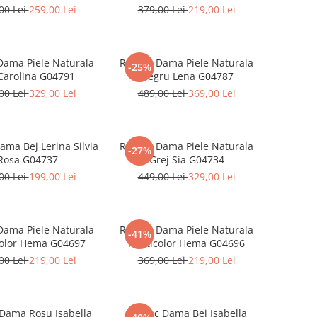
00 Lei
259,00 Lei
379,00 Lei
219,00 Lei
Dama Piele Naturala
Rucsac Dama Piele Naturala
-25%
Carolina G04791
Negru Lena G04787
00 Lei
329,00 Lei
489,00 Lei
369,00 Lei
ama Bej Lerina Silvia
Rucsac Dama Piele Naturala
-27%
Rosa G04737
Grej Sia G04734
00 Lei
199,00 Lei
449,00 Lei
329,00 Lei
Dama Piele Naturala
Rucsac Dama Piele Naturala
-41%
color Hema G04697
Multicolor Hema G04696
00 Lei
219,00 Lei
369,00 Lei
219,00 Lei
Dama Rosu Isabella
Rucsac Dama Bej Isabella