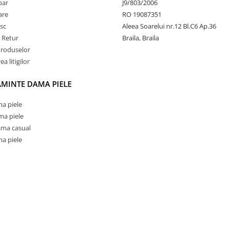
par
J9/803/2006
rare
RO 19087351
sc
Aleea Soarelui nr.12 Bl.C6 Ap.36
e Retur
Braila, Braila
Produselor
a litigilor
AMINTE DAMA PIELE
a piele
ma piele
ama casual
a piele