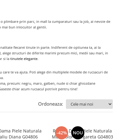
o plimbare prin parc, in mall la cumparaturi sau la job, ai nevoie de
 mai bun inlocuitor al gentii.
onalitate fiecarei tinute in parte. Indiferent de optiunea ta, ai la
l, alege structuri de diferite marimi precum mici, medii sau mari, in
r si la
tinutele elegante
.
iu care te va ajuta. Poti alege din multiplele modele de rucsacuri de
pa.
 dama, precum: negru, maro, galben, nude si chiar ghiozdane
aseste chiar acum rucsacul potrivit pentru tine!
Ordoneaza:
Dama Piele Naturala
Rucsac Dama Piele Naturala
-42%
NOU
aliu Diana G04806
Multicolor Margareta G04803