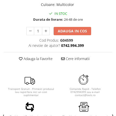
Culoare
:
Multicolor
IN STOC
Durata de livrare:
24-48 de ore
ADAUGA IN COS
Cod Produs:
G04599
Ai nevoie de ajutor?
0742.994.399
Adauga la Favorite
Cere informatii
Transport Gratuit - Primesti produsul
Comanda Rapid - Telefon
tau rapid fara nici un cost
0742994399 sau e-mail
suplimentar
contact@lavis.ro