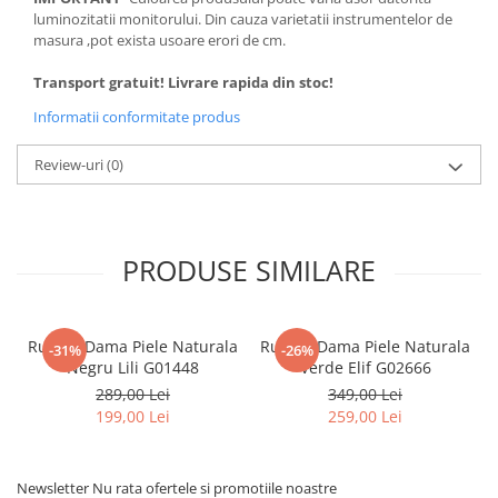
luminozitatii monitorului. Din cauza varietatii instrumentelor de
masura ,pot exista usoare erori de cm.
Transport gratuit! Livrare rapida din stoc!
Informatii conformitate produs
Review-uri
(0)
PRODUSE SIMILARE
Rucsac Dama Piele Naturala
Rucsac Dama Piele Naturala
-31%
-26%
Negru Lili G01448
Verde Elif G02666
289,00 Lei
349,00 Lei
199,00 Lei
259,00 Lei
Newsletter
Nu rata ofertele si promotiile noastre