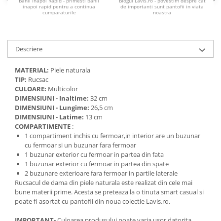
Banii Inapoi Rapid - primesti banii
Blogul Lavis.ro - povestim despre cat
inapoi rapid pentru a continua
de importanti sunt pantofii in viata
cumparaturile
noastra
Descriere
MATERIAL:
Piele naturala
TIP:
Rucsac
CULOARE:
Multicolor
DIMENSIUNI - Inaltime:
32 cm
DIMENSIUNI - Lungime:
26,5 cm
DIMENSIUNI - Latime:
13 cm
COMPARTIMENTE
:
1 compartiment inchis cu fermoar,in interior are un buzunar
cu fermoar si un buzunar fara fermoar
1 buzunar exterior cu fermoar in partea din fata
1 buzunar exterior cu fermoar in partea din spate
2 buzunare exterioare fara fermoar in partile laterale
Rucsacul de dama din piele naturala este realizat din cele mai
bune materii prime. Acesta se preteaza la o tinuta smart casual si
poate fi asortat cu pantofii din noua colectie Lavis.ro.
IMPORTANT-
Culoarea produsului poate varia usor datorita