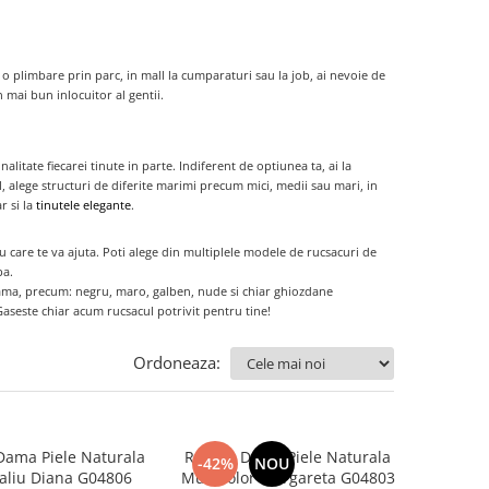
o plimbare prin parc, in mall la cumparaturi sau la job, ai nevoie de
 mai bun inlocuitor al gentii.
onalitate fiecarei tinute in parte. Indiferent de optiunea ta, ai la
l, alege structuri de diferite marimi precum mici, medii sau mari, in
r si la
tinutele elegante
.
iu care te va ajuta. Poti alege din multiplele modele de rucsacuri de
pa.
 dama, precum: negru, maro, galben, nude si chiar ghiozdane
aseste chiar acum rucsacul potrivit pentru tine!
Ordoneaza:
Dama Piele Naturala
Rucsac Dama Piele Naturala
-42%
NOU
aliu Diana G04806
Multicolor Margareta G04803