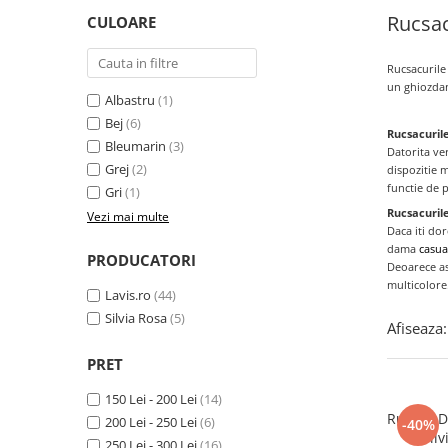
Rucsa
CULOARE
Rucsacurile
un ghiozdan 
Albastru
(1)
Bej
(6)
Rucsacurile
Bleumarin
(3)
Datorita
ver
Grej
(2)
dispozitie m
functie de p
Gri
(1)
Rucsacuril
Vezi mai multe
Daca
iti do
dama
casua
PRODUCATORI
Deoarece
a
multicolore
Lavis.ro
(44)
Silvia Rosa
(5)
Afiseaza:
PRET
150 Lei - 200 Lei
(14)
Rucsac D
200 Lei - 250 Lei
(6)
-40%
Sil
250 Lei - 300 Lei
(16)