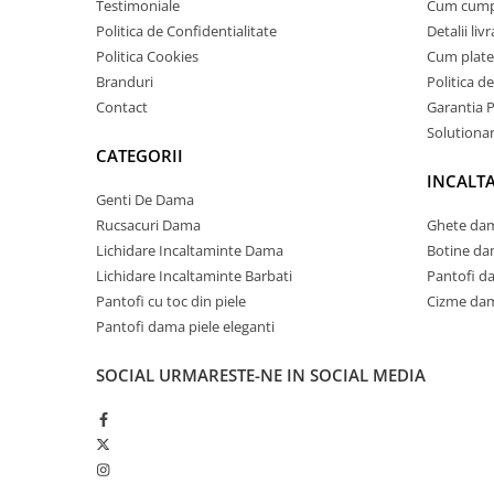
Testimoniale
Cum cum
Politica de Confidentialitate
Detalii liv
Politica Cookies
Cum plate
Branduri
Politica d
Contact
Garantia 
Solutionare
CATEGORII
INCALT
Genti De Dama
Rucsacuri Dama
Ghete dam
Lichidare Incaltaminte Dama
Botine da
Lichidare Incaltaminte Barbati
Pantofi d
Pantofi cu toc din piele
Cizme dam
Pantofi dama piele eleganti
SOCIAL
URMARESTE-NE IN SOCIAL MEDIA