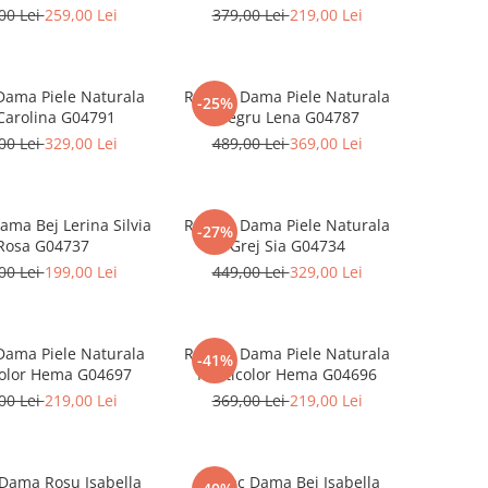
00 Lei
259,00 Lei
379,00 Lei
219,00 Lei
Dama Piele Naturala
Rucsac Dama Piele Naturala
-25%
Carolina G04791
Negru Lena G04787
00 Lei
329,00 Lei
489,00 Lei
369,00 Lei
ama Bej Lerina Silvia
Rucsac Dama Piele Naturala
-27%
Rosa G04737
Grej Sia G04734
00 Lei
199,00 Lei
449,00 Lei
329,00 Lei
Dama Piele Naturala
Rucsac Dama Piele Naturala
-41%
color Hema G04697
Multicolor Hema G04696
00 Lei
219,00 Lei
369,00 Lei
219,00 Lei
Dama Rosu Isabella
Rucsac Dama Bej Isabella