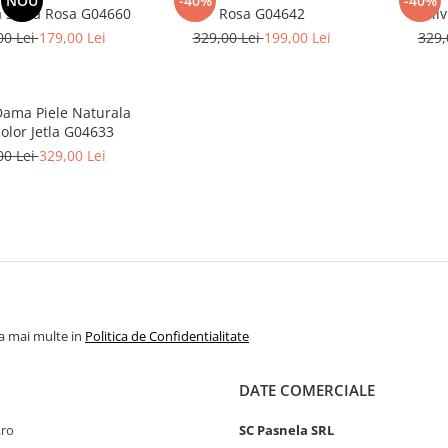
NOU
-40%
-40%
 Silvia Rosa G04660
Rosa G04642
Sil
00 Lei
179,00 Lei
329,00 Lei
199,00 Lei
329,
Dama Piele Naturala
olor Jetla G04633
00 Lei
329,00 Lei
la mai multe in
Politica de Confidentialitate
DATE COMERCIALE
.ro
SC Pasnela SRL