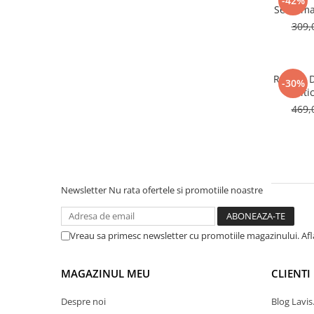
-42%
Serafima
309,
Rucsac 
-30%
Multic
469,
Newsletter
Nu rata ofertele si promotiile noastre
Vreau sa primesc newsletter cu promotiile magazinului. Af
MAGAZINUL MEU
CLIENTI
Despre noi
Blog Lavis