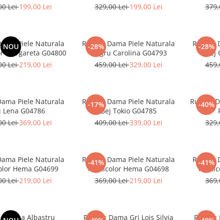
00 Lei
199,00 Lei
329,00 Lei
199,00 Lei
379,
Dama Piele Naturala
Rucsac Dama Piele Naturala
Rucsac 
NOU
-28%
-28%
or Margareta G04800
Negru Carolina G04793
Bej 
00 Lei
219,00 Lei
459,00 Lei
329,00 Lei
459,
Dama Piele Naturala
Rucsac Dama Piele Naturala
Rucsac D
-17%
-40%
j Lena G04786
Bej Tokio G04785
00 Lei
369,00 Lei
409,00 Lei
339,00 Lei
329,
Dama Piele Naturala
Rucsac Dama Piele Naturala
Rucsac 
-41%
-41%
olor Hema G04699
Multicolor Hema G04698
Multi
00 Lei
219,00 Lei
369,00 Lei
219,00 Lei
369,
c Dama Albastru
Rucsac Dama Gri Lois Silvia
Rucsac 