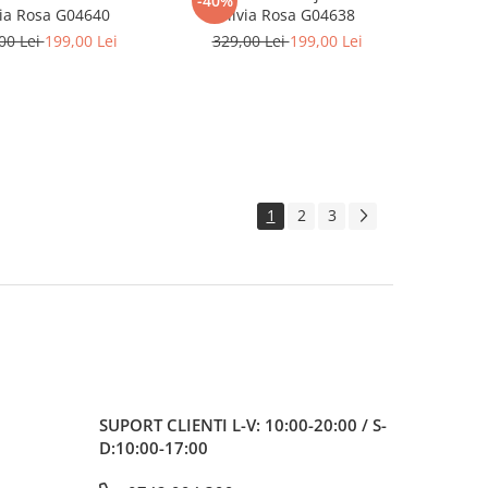
-40%
via Rosa G04640
Silvia Rosa G04638
00 Lei
199,00 Lei
329,00 Lei
199,00 Lei
1
2
3
SUPORT CLIENTI
L-V: 10:00-20:00 / S-
D:10:00-17:00