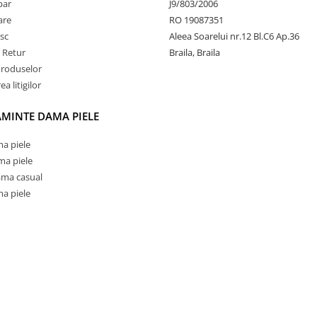
par
J9/803/2006
rare
RO 19087351
sc
Aleea Soarelui nr.12 Bl.C6 Ap.36
e Retur
Braila, Braila
Produselor
a litigilor
AMINTE DAMA PIELE
a piele
ma piele
ama casual
a piele