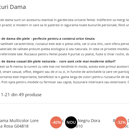
curi Dama
de dama sunt un accesoriu esential in garderoba oricarei femei. Indiferent ca mergi la 
practic si modern in care sa iti pastrezi in siguranta toate bunurile personale, fiind un
 de dama din piele - perfecte pentru a construi orice tinuta
satilitatii caracteristice, rucsacul este atat o piesa utila, cat si una chic, care ofera pers
ateriale de calitate precum pielea ecologica si cea naturala. In ceea ce priveste modelu
referintele tale. Rucsacul pentru femei poate fi purtat cu jeansi, fuste si chiar rochii, da
e de dama casual din piele naturala - care sunt cele mai moderne stiluri?
resti sa fii mereu la curent cu cele mai noi tendinte in moda, acesta este primul accesor
l
, smart casual, office, elegant sau de zi cu zi, in functie de activitatile la care vei partici
sortarea este importanta, beneficiezi la o gama larga de culori pentru rucsacurile de
. Poti opta pentru modele cu fermoar sau capse, buzunare interioare sau exterioare. G
1-
21
din
49
produse
ama Multicolor Lore
Rucsac Dama Negru Dora
Rucsac 
-40%
NOU
-32%
via Rosa G04818
G04810
Portoc