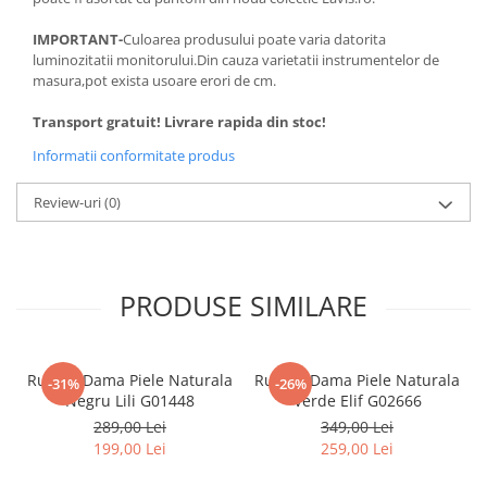
IMPORTANT-
Culoarea produsului poate varia datorita
luminozitatii monitorului.Din cauza varietatii instrumentelor de
masura,pot exista usoare erori de cm.
Transport gratuit! Livrare rapida din stoc!
Informatii conformitate produs
Review-uri
(0)
PRODUSE SIMILARE
Rucsac Dama Piele Naturala
Rucsac Dama Piele Naturala
-31%
-26%
Negru Lili G01448
Verde Elif G02666
289,00 Lei
349,00 Lei
199,00 Lei
259,00 Lei