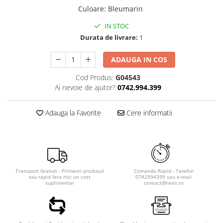
Culoare
:
Bleumarin
IN STOC
Durata de livrare:
1
ADAUGA IN COS
Cod Produs:
G04543
Ai nevoie de ajutor?
0742.994.399
Adauga la Favorite
Cere informatii
Transport Gratuit - Primesti produsul
Comanda Rapid - Telefon
tau rapid fara nici un cost
0742994399 sau e-mail
suplimentar
contact@lavis.ro