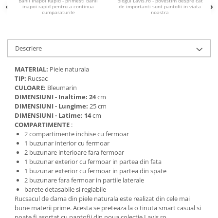
Banii Inapoi Rapid - primesti banii
Blogul Lavis.ro - povestim despre cat
inapoi rapid pentru a continua
de importanti sunt pantofii in viata
cumparaturile
noastra
Descriere
MATERIAL:
Piele naturala
TIP:
Rucsac
CULOARE:
Bleumarin
DIMENSIUNI - Inaltime: 24
cm
DIMENSIUNI - Lungime:
25 cm
DIMENSIUNI - Latime: 14
cm
COMPARTIMENTE
:
2 compartimente inchise cu fermoar
1 buzunar interior cu fermoar
2 buzunare interioare fara fermoar
1 buzunar exterior cu fermoar in partea din fata
1 buzunar exterior cu fermoar in partea din spate
2 buzunare fara fermoar in partile laterale
barete detasabile si reglabile
Rucsacul de dama din piele naturala este realizat din cele mai
bune materii prime. Acesta se preteaza la o tinuta smart casual si
poate fi asortat cu pantofii din noua colectie Lavis.ro.