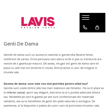
Lichidare Incaltaminte Dama
Lichidare Incaltaminte Barbati
Accesorii Din Piele
Branduri
Pantofi cu toc din piele
Pantofi barbati piele
Curele barbati din piele naturala
Lavis.ro
Anna Cori
Pantofi dama casual
Pantofi casual barbati
Portofele Dama
Ara
Balerini dama
Mocasini barbati din piele
Curele dama din piele naturala
Genti De Dama
Bit Bontimes
Sandale dama piele
Ultima Pereche Barbati
Corvaris
Gentile
de dama sunt un accesoriu esential in garderoba fiecarei femei,
Ghete dama piele
Denis
indiferent de varsta. Orice persoana care adora sa fie in pas cu trendurile are
Cizme dama piele
nevoie de o geanta pe masura. De aceea, vei gasi aici genti de dama care tin
Epica
pasul cu cele mai noi tendinte in moda, fiind practice si usor de integrat in
Guban
Ultima Pereche Dama
tinutele tale.
Moda Prosper
Otter
Geanta de dama: care este cea mai potrivita pentru stilul tau?
Gentile sunt unele dintre cele mai mari slabiciuni ale femeilor. Fie ca iti place sa
Prego
te
imbraci casual
, sport sau elegant, este bine sa ai o poseta adecvata stilului
tau. Modelele pe care le gasesti pe site sunt confectionate din materiale
calitative, asa ca tu beneficiezi de genti din piele naturala si ecologica. De
asemenea, ai la dispozitie o paleta de culori care se potriveste tinutelor tale,