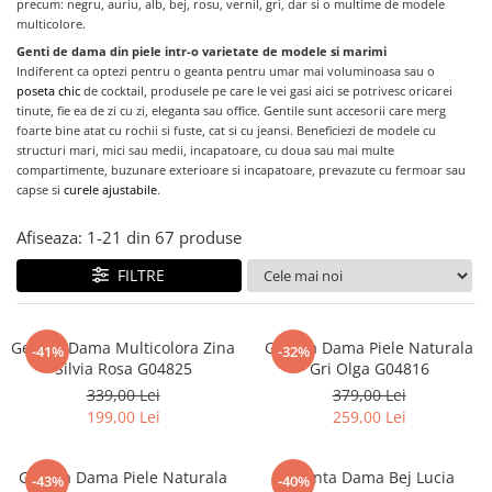
precum: negru, auriu, alb, bej, rosu, vernil, gri, dar si o multime de modele
multicolore.
Genti de dama din piele intr-o varietate de modele si marimi
Indiferent
ca optezi pentru o geanta pentru umar mai voluminoasa sau o
poseta chic
de cocktail, produsele pe care le vei gasi aici se potrivesc oricarei
tinute, fie ea de zi cu zi, eleganta sau office. Gentile sunt accesorii care merg
foarte bine atat cu rochii si fuste, cat si cu jeansi. Beneficiezi de modele cu
structuri mari, mici sau medii, incapatoare, cu doua sau mai multe
compartimente, buzunare exterioare si incapatoare, prevazute cu fermoar sau
capse si
curele ajustabile
.
Afiseaza:
1-
21
din
67
produse
FILTRE
Geanta Dama Multicolora Zina
Geanta Dama Piele Naturala
-41%
-32%
Silvia Rosa G04825
Gri Olga G04816
339,00 Lei
379,00 Lei
199,00 Lei
259,00 Lei
Geanta Dama Piele Naturala
Geanta Dama Bej Lucia
-43%
-40%