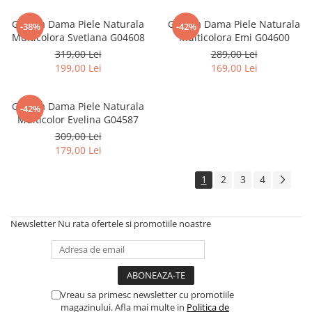
Geanta Dama Piele Naturala
Geanta Dama Piele Naturala
-38%
-42%
Multicolora Svetlana G04608
Multicolora Emi G04600
319,00 Lei
289,00 Lei
199,00 Lei
169,00 Lei
Geanta Dama Piele Naturala
-42%
Multicolor Evelina G04587
309,00 Lei
179,00 Lei
1
2
3
4
Newsletter
Nu rata ofertele si promotiile noastre
Vreau sa primesc newsletter cu promotiile
magazinului. Afla mai multe in
Politica de