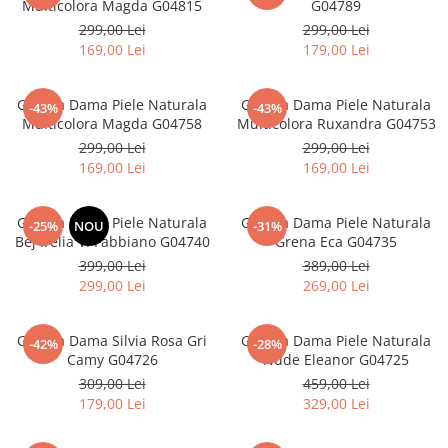
Multicolora Magda G04815
G04789
299,00 Lei
299,00 Lei
169,00 Lei
179,00 Lei
Geanta Dama Piele Naturala
Geanta Dama Piele Naturala
-43%
-43%
Multicolora Magda G04758
Multicolora Ruxandra G04753
299,00 Lei
299,00 Lei
169,00 Lei
169,00 Lei
Geanta Dama Piele Naturala
Geanta Dama Piele Naturala
-25%
NOU
-31%
Bej Irelia V. Fabbiano G04740
Grena Eca G04735
399,00 Lei
389,00 Lei
299,00 Lei
269,00 Lei
Geanta Dama Silvia Rosa Gri
Geanta Dama Piele Naturala
-42%
-28%
Camy G04726
Nude Eleanor G04725
309,00 Lei
459,00 Lei
179,00 Lei
329,00 Lei