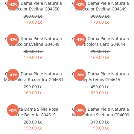
Geanta Dama Piele Naturala
Geanta Dama Piele Naturala
-42%
-42%
Multicolor Evelina G04650
Multicolor Evelina G04649
309,00 Lei
309,00 Lei
179,00 Lei
179,00 Lei
Geanta Dama Piele Naturala
Geanta Dama Piele Naturala
-42%
-43%
Multicolor Evelina G04648
Multicolora Caro G04644
309,00 Lei
299,00 Lei
179,00 Lei
169,00 Lei
Geanta Dama Piele Naturala
Geanta Dama Piele Naturala
-43%
-28%
Multicolora Ruxandra G04631
Bej Artemis G04615
299,00 Lei
459,00 Lei
169,00 Lei
329,00 Lei
Geanta Dama Silvia Rosa
Geanta Dama Piele Naturala
-45%
-38%
Verde Belinda G04619
Multicolora Svetlana G04609
289,00 Lei
319,00 Lei
159,00 Lei
199,00 Lei