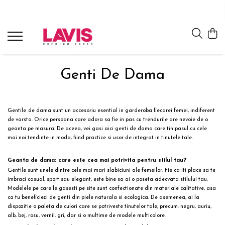
Lichidare Incaltaminte Dama
Lichidare Incaltaminte Barbati
Accesorii Din Piele
Branduri
Pantofi cu toc din piele
Pantofi barbati piele
Curele barbati din piele naturala
Lavis.ro
Anna Cori
Pantofi dama casual
Pantofi casual barbati
Portofele Dama
Genti De Dama
Ara
Balerini dama
Mocasini barbati din piele
Curele dama din piele naturala
Bit Bontimes
Sandale dama piele
Ultima Pereche Barbati
Corvaris
Gentile
de dama sunt un accesoriu esential in garderoba fiecarei femei, indiferent
Ghete dama piele
Denis
de varsta. Orice persoana care adora sa fie in pas cu trendurile are nevoie de o
geanta pe masura. De aceea, vei gasi aici genti de dama care tin pasul cu cele
Cizme dama piele
Epica
mai noi tendinte in moda, fiind practice si usor de integrat in tinutele tale.
Guban
Ultima Pereche Dama
Moda Prosper
Geanta de dama: care este cea mai potrivita pentru stilul tau?
Otter
Gentile sunt unele dintre cele mai mari slabiciuni ale femeilor. Fie ca iti place sa te
imbraci casual
, sport sau elegant, este bine sa ai o poseta adecvata stilului tau.
Prego
Modelele pe care le gasesti pe site sunt confectionate din materiale calitative, asa
ca tu beneficiezi de genti din piele naturala si ecologica. De asemenea, ai la
dispozitie o paleta de culori care se potriveste tinutelor tale, precum: negru, auriu,
alb, bej, rosu, vernil, gri, dar si o multime de modele multicolore.