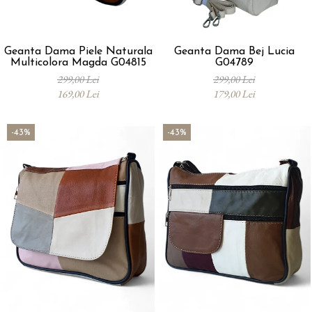
Geanta Dama Piele Naturala
Geanta Dama Bej Lucia
Multicolora Magda G04815
G04789
299,00 Lei
299,00 Lei
169,00 Lei
179,00 Lei
-43%
-43%