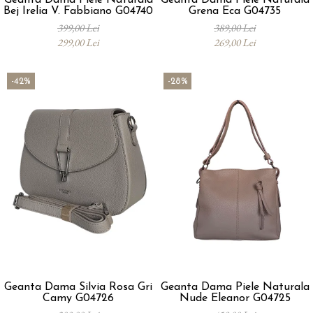
Geanta Dama Piele Naturala
Geanta Dama Piele Naturala
Bej Irelia V. Fabbiano G04740
Grena Eca G04735
399,00 Lei
389,00 Lei
299,00 Lei
269,00 Lei
-42%
-28%
Geanta Dama Silvia Rosa Gri
Geanta Dama Piele Naturala
Camy G04726
Nude Eleanor G04725