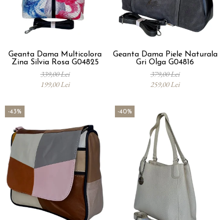
Geanta Dama Multicolora
Geanta Dama Piele Naturala
Zina Silvia Rosa G04825
Gri Olga G04816
339,00 Lei
379,00 Lei
199,00 Lei
259,00 Lei
-43%
-40%