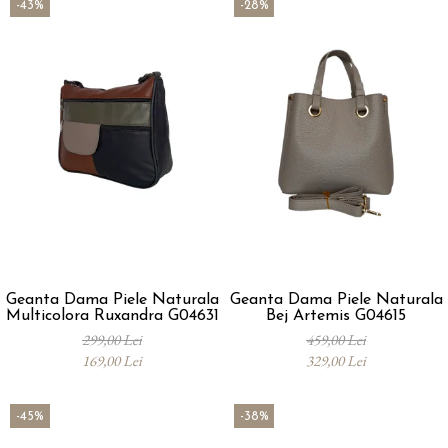
-43%
-28%
Geanta Dama Piele Naturala
Geanta Dama Piele Naturala
Multicolora Ruxandra G04631
Bej Artemis G04615
299,00 Lei
459,00 Lei
169,00 Lei
329,00 Lei
-45%
-38%