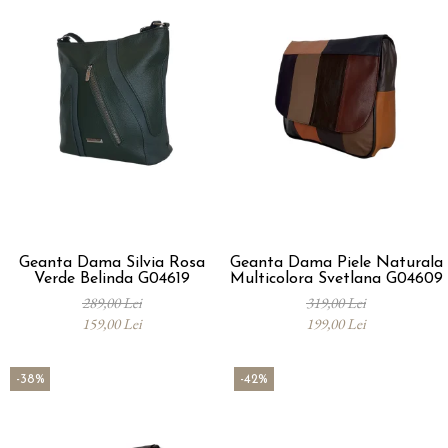
Geanta Dama Silvia Rosa
Geanta Dama Piele Naturala
Verde Belinda G04619
Multicolora Svetlana G04609
289,00 Lei
319,00 Lei
159,00 Lei
199,00 Lei
-38%
-42%