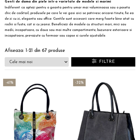
Genti de dama din piele intr-o varietate de modele si marimi
Indiferent
ca optezi pentru o geanta pentru umar mai voluminoasa sau o
poseta
chic
de cocktail, produsele pe care le vei gasi aici se potrivesc oricarei tinute, fie ea
de zi cu zi, eleganta sau office. Gentile sunt accesorii care merg foarte bine atat cu
rochii si fuste, cat si cu jeansi. Beneficiezi de modele cu structuri mari, mici sau
medii, incapatoare, cu doua sau mai multe compartimente, buzunare exterioare si
incapatoare, prevazute cu fermoar sau capse si
curele ajustabile
.
Afiseaza:
1-
21
din
67
produse
FILTRE
-41%
-32%