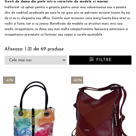
Genti de dama din piele intr-o varietate de modele si marimi
Indiferent
ca optezi pentru o geanta pentru umar mai voluminoasa sau o
poseta
chic
de cocktail, produsele pe care le vei gasi aici se potrivesc oricarei tinute, fie ea
de zi cu zi, eleganta sau office. Gentile sunt accesorii care merg foarte bine atat cu
rochii si fuste, cat si cu jeansi. Beneficiezi de modele cu structuri mari, mici sau
medii, incapatoare, cu doua sau mai multe compartimente, buzunare exterioare si
incapatoare, prevazute cu fermoar sau capse si
curele ajustabile
.
Afiseaza:
1-
21
din
69
produse
FILTRE
-41%
-40%