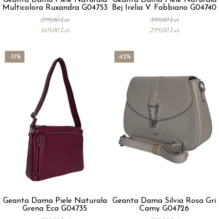
Geanta Dama Piele Naturala
Geanta Dama Piele Naturala
Multicolora Ruxandra G04753
Bej Irelia V. Fabbiano G04740
299,00 Lei
399,00 Lei
169,00 Lei
299,00 Lei
-31%
-42%
Geanta Dama Piele Naturala
Geanta Dama Silvia Rosa Gri
Grena Eca G04735
Camy G04726