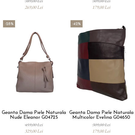
389,00 Lei
309,00 Lei
269,00 Lei
179,00 Lei
-28%
-42%
Geanta Dama Piele Naturala
Geanta Dama Piele Naturala
Nude Eleanor G04725
Multicolor Evelina G04650
459,00 Lei
309,00 Lei
329,00 Lei
179,00 Lei