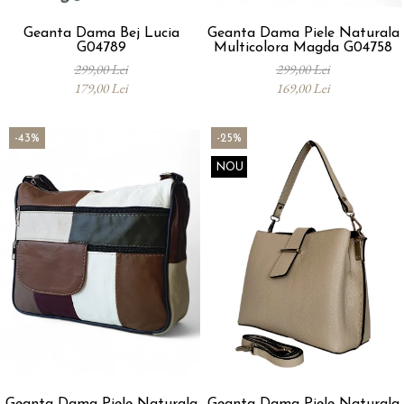
Geanta Dama Bej Lucia
Geanta Dama Piele Naturala
G04789
Multicolora Magda G04758
299,00 Lei
299,00 Lei
179,00 Lei
169,00 Lei
-43%
-25%
NOU