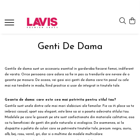
Lichidare Incaltaminte Dama
Lichidare Incaltaminte Barbati
Accesorii Din Piele
Branduri
Pantofi cu toc din piele
Pantofi barbati piele
Curele barbati din piele naturala
Lavis.ro
Anna Cori
Pantofi dama casual
Pantofi casual barbati
Portofele Dama
Genti De Dama
Ara
Balerini dama
Mocasini barbati din piele
Curele dama din piele naturala
Bit Bontimes
Sandale dama piele
Ultima Pereche Barbati
Corvaris
Gentile
de dama sunt un accesoriu esential in garderoba fiecarei femei, indiferent
Ghete dama piele
Denis
de varsta. Orice persoana care adora sa fie in pas cu trendurile are nevoie de o
geanta pe masura. De aceea, vei gasi aici genti de dama care tin pasul cu cele
Cizme dama piele
Epica
mai noi tendinte in moda, fiind practice si usor de integrat in tinutele tale.
Guban
Ultima Pereche Dama
Moda Prosper
Geanta de dama: care este cea mai potrivita pentru stilul tau?
Otter
Gentile sunt unele dintre cele mai mari slabiciuni ale femeilor. Fie ca iti place sa te
imbraci casual
, sport sau elegant, este bine sa ai o poseta adecvata stilului tau.
Prego
Modelele pe care le gasesti pe site sunt confectionate din materiale calitative, asa
ca tu beneficiezi de genti din piele naturala si ecologica. De asemenea, ai la
dispozitie o paleta de culori care se potriveste tinutelor tale, precum: negru, auriu,
alb, bej, rosu, vernil, gri, dar si o multime de modele multicolore.