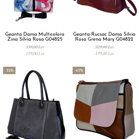
Geanta Dama Multicolora
Geanta-Rucsac Dama Silvia
Zina Silvia Rosa G04825
Rosa Grena Mary G04822
339,00 Lei
329,00 Lei
199,00 Lei
199,00 Lei
-32%
-43%