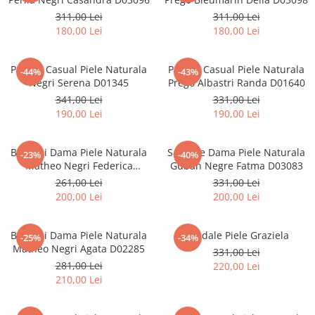
311,00 Lei
311,00 Lei
180,00 Lei
180,00 Lei
Pantofi Casual Piele Naturala
Pantofi Casual Piele Naturala
-44%
-43%
Negri Serena D01345
Prego Albastri Randa D01640
341,00 Lei
331,00 Lei
190,00 Lei
190,00 Lei
Balerini Dama Piele Naturala
Sandale Dama Piele Naturala
-23%
-40%
Matheo Negri Federica
Guban Negre Fatma D03083
D02284
261,00 Lei
331,00 Lei
200,00 Lei
200,00 Lei
Balerini Dama Piele Naturala
Sandale Piele Graziela
-25%
-34%
Matheo Negri Agata D02285
331,00 Lei
281,00 Lei
220,00 Lei
210,00 Lei