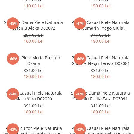
110,00 Lei
150,00 Lei
Sandale Dama Piele Naturala
Pantofi Casual Piele Naturala
-45%
-47%
Cafeniu Alexa D03072
Bleumarin Prego Giula
D01192
291,00 Lei
341,00 Lei
160,00 Lei
180,00 Lei
Pantofi Piele Moda Prosper
Pantofi Casual Piele Naturala
-46%
-46%
Osana
Gitanos Negri Tereza D02081
331,00 Lei
331,00 Lei
180,00 Lei
180,00 Lei
Pantofi Casual Piele Naturala
Sandale Dama Piele Naturala
-54%
-42%
Maro Vera D02090
Cafeniu Prella Zara D03091
391,00 Lei
311,00 Lei
180,00 Lei
180,00 Lei
Pantofi cu toc Piele Naturala
Pantofi Casual Piele Naturala
-42%
-42%
Perlla Negri Casandra D03096
Prego Bleumarin Delia D03098