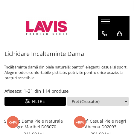
Lichidare Incaltaminte Dama
Lichidare Incaltaminte Barbati
Accesorii Din Piele
Branduri
Pantofi cu toc din piele
Pantofi barbati piele
Curele barbati din piele naturala
Lavis.ro
Anna Cori
Pantofi dama casual
Pantofi casual barbati
Portofele Dama
Ara
Balerini dama
Mocasini barbati din piele
Curele dama din piele naturala
Lichidare Incaltaminte Dama
Bit Bontimes
Sandale dama piele
Ultima Pereche Barbati
Corvaris
Încălțăminte damă din piele naturală: pantofi eleganți, casual și sport.
Ghete dama piele
Denis
Alege modele confortabile și stilate, potrivite pentru orice ocazie, la
prețuri accesibile.
Cizme dama piele
Epica
Guban
Ultima Pereche Dama
Afiseaza:
1-
21
din
114
produse
Moda Prosper
FILTRE
Otter
Prego
Sandale Dama Piele Naturala
Pantofi Casual Piele Negri
-54%
-48%
Negre Maribel D03070
Abeona D02093
241,00 Lei
291,00 Lei