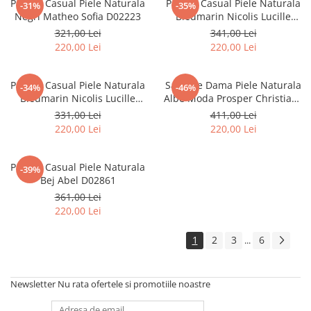
Pantofi Casual Piele Naturala
Pantofi Casual Piele Naturala
-31%
-35%
Negri Matheo Sofia D02223
Bleumarin Nicolis Lucille
D02467
321,00 Lei
341,00 Lei
220,00 Lei
220,00 Lei
Pantofi Casual Piele Naturala
Sandale Dama Piele Naturala
-34%
-46%
Bleumarin Nicolis Lucille
Albe Moda Prosper Christiane
D02522
D02768
331,00 Lei
411,00 Lei
220,00 Lei
220,00 Lei
Pantofi Casual Piele Naturala
-39%
Bej Abel D02861
361,00 Lei
220,00 Lei
1
2
3
6
...
Newsletter
Nu rata ofertele si promotiile noastre