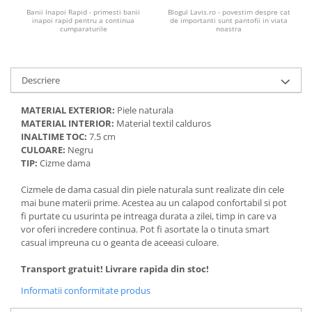
Banii Inapoi Rapid - primesti banii
Blogul Lavis.ro - povestim despre cat
inapoi rapid pentru a continua
de importanti sunt pantofii in viata
cumparaturile
noastra
Descriere
MATERIAL EXTERIOR:
Piele naturala
MATERIAL INTERIOR:
Material textil calduros
INALTIME TOC:
7.5 cm
CULOARE:
Negru
TIP:
Cizme dama
Cizmele de dama casual din piele naturala sunt realizate din cele
mai bune materii prime. Acestea au un calapod confortabil si pot
fi purtate cu usurinta pe intreaga durata a zilei, timp in care va
vor oferi incredere continua. Pot fi asortate la o tinuta smart
casual impreuna cu o geanta de aceeasi culoare.
Transport gratuit! Livrare rapida din stoc!
Informatii conformitate produs