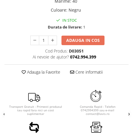
Marime
:
40
Culoare
:
Negru
IN STOC
Durata de livrare:
1
ADAUGA IN COS
Cod Produs:
D03051
Ai nevoie de ajutor?
0742.994.399
Adauga la Favorite
Cere informatii
Transport Gratuit - Primesti produsul
Comanda Rapid - Telefon
tau rapid fara nici un cost
0742994399 sau e-mail
suplimentar
contact@lavis.ro