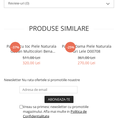
Review-uri
(0)
PRODUSE SIMILARE
Pantofi cu toc Piele Naturala
Pantofi Dama Piele Naturala
-37%
-25%
Guban Multicolori Bena
Gri Lele D00708
D00646
511,00 Lei
361,00 Lei
320,00 Lei
270,00 Lei
Newsletter
Nu rata ofertele si promotiile noastre
Vreau sa primesc newsletter cu promotiile
magazinului. Afla mai multe in
Politica de
Confidentialitate