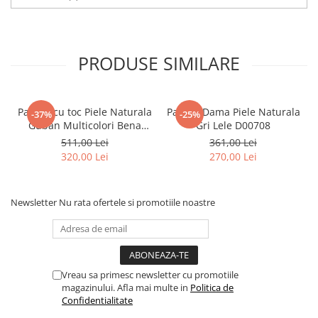
PRODUSE SIMILARE
Pantofi cu toc Piele Naturala
Pantofi Dama Piele Naturala
-37%
-25%
Guban Multicolori Bena
Gri Lele D00708
D00646
511,00 Lei
361,00 Lei
320,00 Lei
270,00 Lei
Newsletter
Nu rata ofertele si promotiile noastre
Vreau sa primesc newsletter cu promotiile
magazinului. Afla mai multe in
Politica de
Confidentialitate