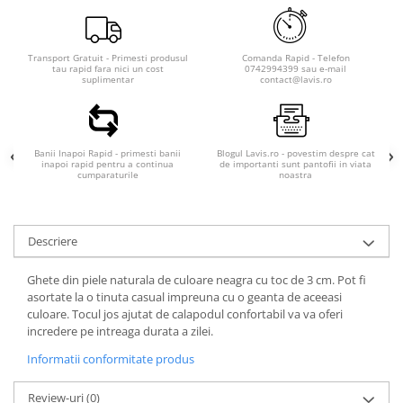
Transport Gratuit - Primesti produsul
Comanda Rapid - Telefon
tau rapid fara nici un cost
0742994399 sau e-mail
suplimentar
contact@lavis.ro
Banii Inapoi Rapid - primesti banii
Blogul Lavis.ro - povestim despre cat
inapoi rapid pentru a continua
de importanti sunt pantofii in viata
cumparaturile
noastra
Descriere
Ghete din piele naturala de culoare neagra cu toc de 3 cm. Pot fi
asortate la o tinuta casual impreuna cu o geanta de aceeasi
culoare. Tocul jos ajutat de calapodul confortabil va va oferi
incredere pe intreaga durata a zilei.
Informatii conformitate produs
Review-uri
(0)