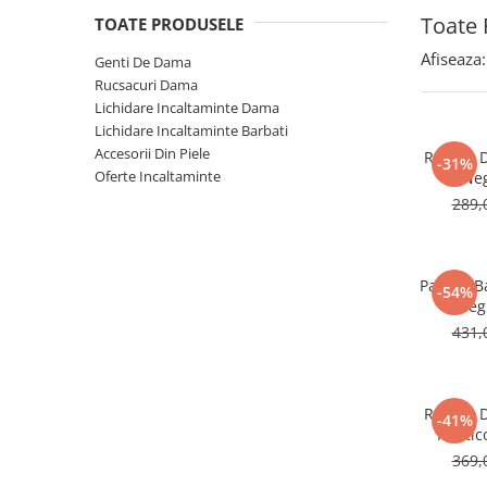
Toate 
TOATE PRODUSELE
Afiseaza:
Genti De Dama
Rucsacuri Dama
Lichidare Incaltaminte Dama
Lichidare Incaltaminte Barbati
Accesorii Din Piele
Rucsac 
-31%
Oferte Incaltaminte
Neg
289,
Pantofi B
-54%
Neg
431,
Rucsac 
-41%
Multic
369,