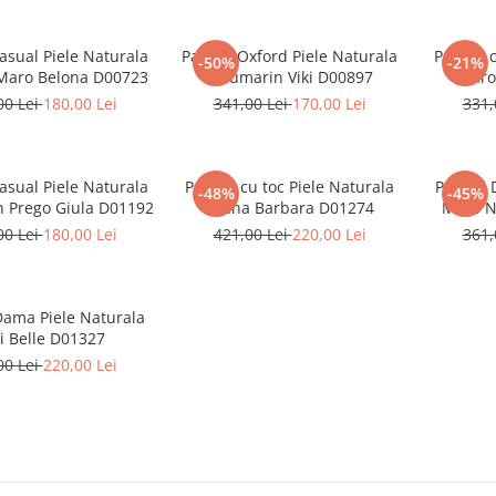
asual Piele Naturala
Pantofi Oxford Piele Naturala
Pantofi 
-50%
-21%
Maro Belona D00723
Bleumarin Viki D00897
Maro
00 Lei
180,00 Lei
341,00 Lei
170,00 Lei
331,
asual Piele Naturala
Pantofi cu toc Piele Naturala
Pantofi
-48%
-45%
 Prego Giula D01192
Grena Barbara D01274
Maro N
00 Lei
180,00 Lei
421,00 Lei
220,00 Lei
361,
Dama Piele Naturala
i Belle D01327
00 Lei
220,00 Lei