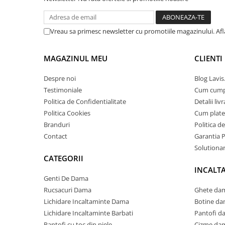
Vreau sa primesc newsletter cu promotiile magazinului. Af
MAGAZINUL MEU
CLIENTI
Despre noi
Blog Lavis
Testimoniale
Cum cum
Politica de Confidentialitate
Detalii liv
Politica Cookies
Cum plate
Branduri
Politica d
Contact
Garantia 
Solutionare
CATEGORII
INCALT
Genti De Dama
Rucsacuri Dama
Ghete dam
Lichidare Incaltaminte Dama
Botine da
Lichidare Incaltaminte Barbati
Pantofi d
Pantofi cu toc din piele
Cizme dam