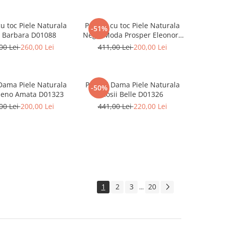
cu toc Piele Naturala
Pantofi cu toc Piele Naturala
-51%
 Barbara D01088
Negri Moda Prosper Eleonore
D01107
00 Lei
260,00 Lei
411,00 Lei
200,00 Lei
 Dama Piele Naturala
Pantofi Dama Piele Naturala
-50%
eno Amata D01323
Rosii Belle D01326
00 Lei
200,00 Lei
441,00 Lei
220,00 Lei
1
2
3
20
...