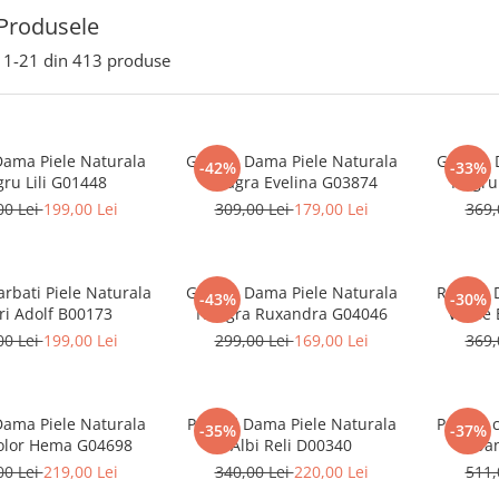
Produsele
1-
21
din
413
produse
Dama Piele Naturala
Geanta Dama Piele Naturala
Geanta 
-42%
-33%
ru Lili G01448
Neagra Evelina G03874
Negru 
00 Lei
199,00 Lei
309,00 Lei
179,00 Lei
369,
arbati Piele Naturala
Geanta Dama Piele Naturala
Rucsac 
-43%
-30%
ri Adolf B00173
Neagra Ruxandra G04046
Verde 
00 Lei
199,00 Lei
299,00 Lei
169,00 Lei
369,
Dama Piele Naturala
Pantofi Dama Piele Naturala
Pantofi 
-35%
-37%
olor Hema G04698
Albi Reli D00340
Guban
00 Lei
219,00 Lei
340,00 Lei
220,00 Lei
511,