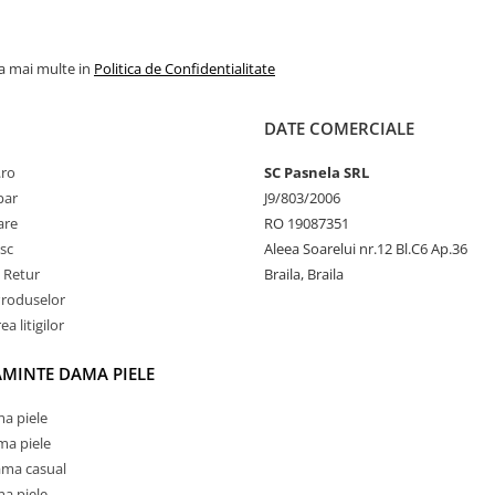
la mai multe in
Politica de Confidentialitate
DATE COMERCIALE
.ro
SC Pasnela SRL
par
J9/803/2006
rare
RO 19087351
sc
Aleea Soarelui nr.12 Bl.C6 Ap.36
e Retur
Braila, Braila
Produselor
a litigilor
AMINTE DAMA PIELE
a piele
ma piele
ama casual
a piele