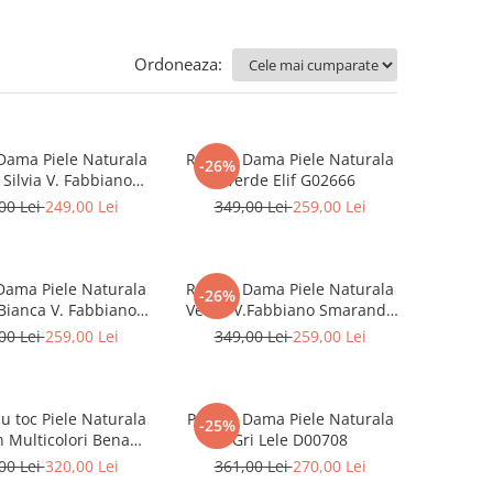
Ordoneaza:
Dama Piele Naturala
Rucsac Dama Piele Naturala
-26%
Silvia V. Fabbiano
Verde Elif G02666
G04424
00 Lei
249,00 Lei
349,00 Lei
259,00 Lei
Dama Piele Naturala
Rucsac Dama Piele Naturala
-26%
Bianca V. Fabbiano
Verde V.Fabbiano Smaranda
G04415
G04425
00 Lei
259,00 Lei
349,00 Lei
259,00 Lei
cu toc Piele Naturala
Pantofi Dama Piele Naturala
-25%
 Multicolori Bena
Gri Lele D00708
D00646
00 Lei
320,00 Lei
361,00 Lei
270,00 Lei