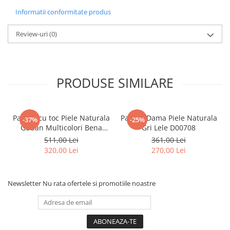
Informatii conformitate produs
Review-uri
(0)
PRODUSE SIMILARE
Pantofi cu toc Piele Naturala
Pantofi Dama Piele Naturala
-37%
-25%
Guban Multicolori Bena
Gri Lele D00708
D00646
511,00 Lei
361,00 Lei
320,00 Lei
270,00 Lei
Newsletter
Nu rata ofertele si promotiile noastre