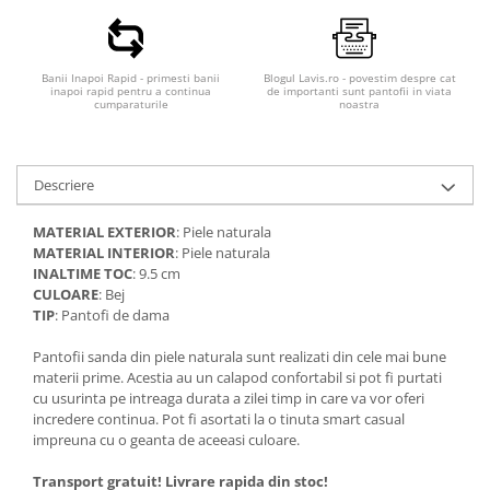
Banii Inapoi Rapid - primesti banii
Blogul Lavis.ro - povestim despre cat
inapoi rapid pentru a continua
de importanti sunt pantofii in viata
cumparaturile
noastra
Descriere
MATERIAL EXTERIOR
: Piele naturala
MATERIAL INTERIOR
: Piele naturala
INALTIME TOC
: 9.5 cm
CULOARE
: Bej
TIP
: Pantofi de dama
Pantofii sanda din piele naturala sunt realizati din cele mai bune
materii prime. Acestia au un calapod confortabil si pot fi purtati
cu usurinta pe intreaga durata a zilei timp in care va vor oferi
incredere continua. Pot fi asortati la o tinuta smart casual
impreuna cu o geanta de aceeasi culoare.
Transport gratuit! Livrare rapida din stoc!