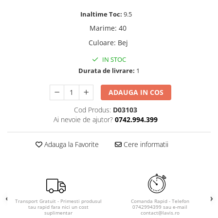
Inaltime Toc:
9.5
Marime
:
40
Culoare
:
Bej
IN STOC
Durata de livrare:
1
ADAUGA IN COS
Cod Produs:
D03103
Ai nevoie de ajutor?
0742.994.399
Adauga la Favorite
Cere informatii
Transport Gratuit - Primesti produsul
Comanda Rapid - Telefon
tau rapid fara nici un cost
0742994399 sau e-mail
suplimentar
contact@lavis.ro