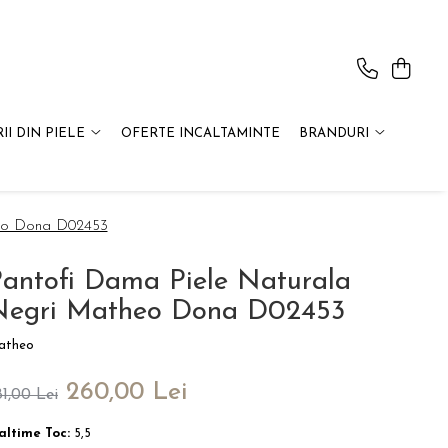
II DIN PIELE
OFERTE INCALTAMINTE
BRANDURI
heo Dona D02453
antofi Dama Piele Naturala
Negri Matheo Dona D02453
atheo
260,00 Lei
81,00 Lei
altime Toc:
5,5