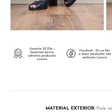
Garantie 30 Zile -
Facebook - Da un like
Garantam pentru
si share produselor tale
calitatea produselor
preferate Lavis.ro
noastre
MATERIAL EXTERIOR:
Piele n