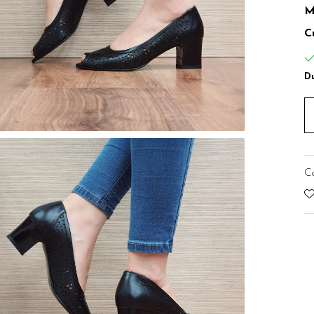
M
C
Du
C