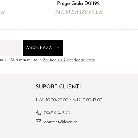
Prego Giula D01192
ei
341,00 Lei
180,00 Lei
ului. Afla mai multe in
Politica de Confidentialitate
SUPORT CLIENTI
L-V: 10:00-20:00 / S-D:10:00-17:00
0742.994.399
contact@lavis.ro