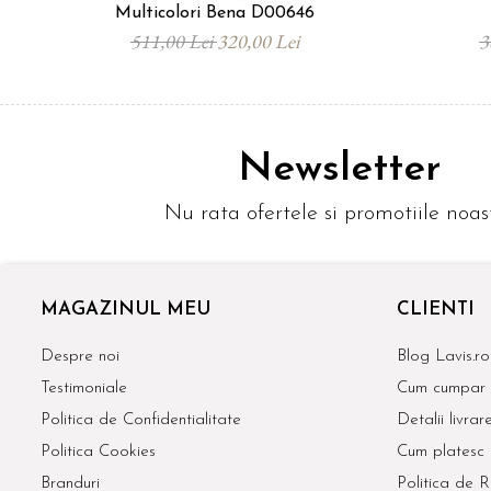
Multicolori Bena D00646
511,00 Lei
320,00 Lei
3
Newsletter
Nu rata ofertele si promotiile noas
MAGAZINUL MEU
CLIENTI
Despre noi
Blog Lavis.ro
Testimoniale
Cum cumpar
Politica de Confidentialitate
Detalii livrar
Politica Cookies
Cum platesc
Branduri
Politica de R