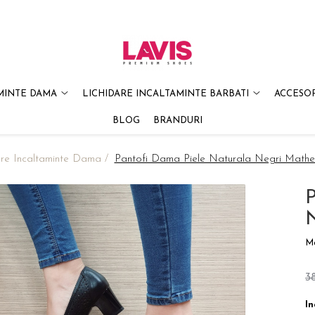
MINTE DAMA
LICHIDARE INCALTAMINTE BARBATI
ACCESOR
BLOG
BRANDURI
are Incaltaminte Dama /
Pantofi Dama Piele Naturala Negri Mat
P
M
3
In