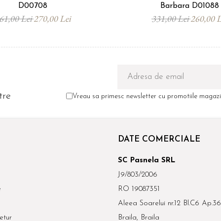
D00708
Barbara D01088
61,00 Lei
270,00 Lei
331,00 Lei
260,00 L
tre
Vreau sa primesc newsletter cu promotiile magazin
DATE COMERCIALE
SC Pasnela SRL
J9/803/2006
e
RO 19087351
Aleea Soarelui nr.12 Bl.C6 Ap.36
etur
Braila, Braila