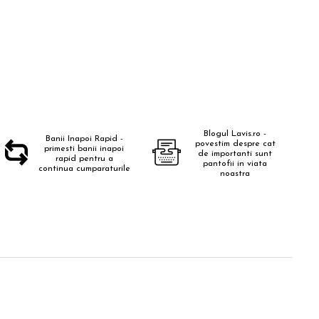
Blogul Lavis.ro -
Banii Inapoi Rapid -
povestim despre cat
primesti banii inapoi
de importanti sunt
rapid pentru a
pantofii in viata
continua cumparaturile
noastra