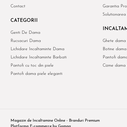
Contact
Garantia Pro
Solutionarea l
CATEGORII
INCALTAM
Genti De Dama
Rucsacuri Dama
Ghete dama 
Lichidare Incaltaminte Dama
Botine dama 
Lichidare Incaltaminte Barbati
Pantofi dama
Pantofi cu toc din piele
Cizme dama 
Pantofi dama piele eleganti
Magazin de Incaltamine Online - Branduri Premium
Platforma E-commerce by Gomag