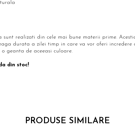
aturala
a sunt realizati din cele mai bune materii prime. Acest
eaga durata a zilei timp in care va vor oferi incredere c
 o geanta de aceeasi culoare.
da din stoc!
PRODUSE SIMILARE