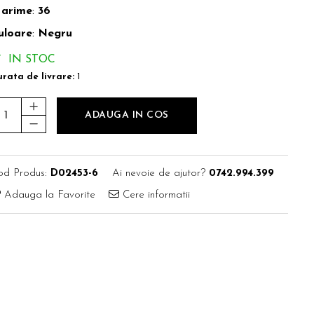
arime
:
36
uloare
:
Negru
IN STOC
rata de livrare:
1
ADAUGA IN COS
od Produs:
D02453-6
Ai nevoie de ajutor?
0742.994.399
Adauga la Favorite
Cere informatii