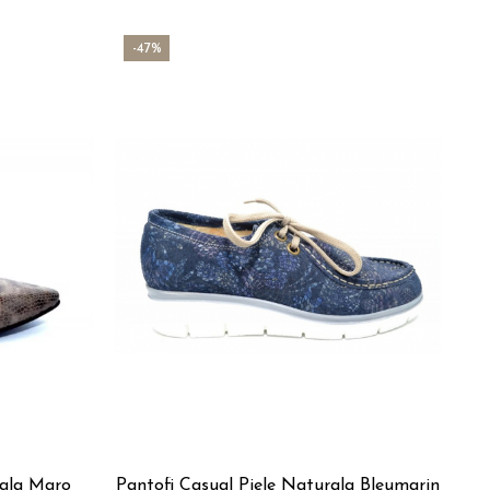
-47%
-
rala Maro
Pantofi Casual Piele Naturala Bleumarin
P