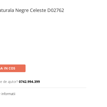
turala Negre Celeste D02762
A IN COS
ie de ajutor?
0742.994.399
informatii