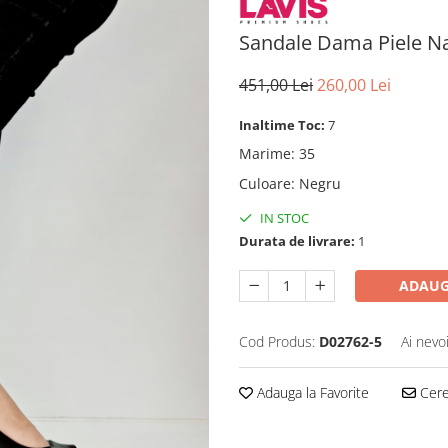
Sandale Dama Piele Na
451,00 Lei
260,00 Lei
Inaltime Toc:
7
Marime
:
35
Culoare
:
Negru
IN STOC
Durata de livrare:
1
ADAUG
Cod Produs:
D02762-5
Ai nevo
Adauga la Favorite
Cere 