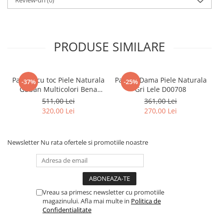
PRODUSE SIMILARE
Pantofi cu toc Piele Naturala
Pantofi Dama Piele Naturala
-37%
-25%
Guban Multicolori Bena
Gri Lele D00708
D00646
511,00 Lei
361,00 Lei
320,00 Lei
270,00 Lei
Newsletter
Nu rata ofertele si promotiile noastre
Vreau sa primesc newsletter cu promotiile
magazinului. Afla mai multe in
Politica de
Confidentialitate