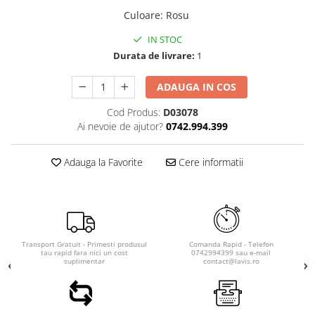
Culoare
:
Rosu
IN STOC
Durata de livrare:
1
ADAUGA IN COS
Cod Produs:
D03078
Ai nevoie de ajutor?
0742.994.399
Adauga la Favorite
Cere informatii
Transport Gratuit - Primesti produsul
Comanda Rapid - Telefon
tau rapid fara nici un cost
0742994399 sau e-mail
suplimentar
contact@lavis.ro