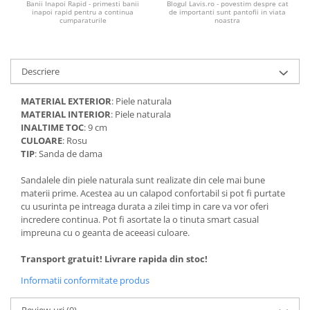
Banii Inapoi Rapid - primesti banii
Blogul Lavis.ro - povestim despre cat
inapoi rapid pentru a continua
de importanti sunt pantofii in viata
cumparaturile
noastra
Descriere
MATERIAL EXTERIOR
: Piele naturala
MATERIAL INTERIOR
: Piele naturala
INALTIME TOC
: 9 cm
CULOARE
: Rosu
TIP
: Sanda de dama
Sandalele din piele naturala sunt realizate din cele mai bune
materii prime. Acestea au un calapod confortabil si pot fi purtate
cu usurinta pe intreaga durata a zilei timp in care va vor oferi
incredere continua. Pot fi asortate la o tinuta smart casual
impreuna cu o geanta de aceeasi culoare.
Transport gratuit! Livrare rapida din stoc!
Informatii conformitate produs
Review-uri
(0)