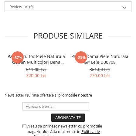
Review-uri
(0)
PRODUSE SIMILARE
Pantofi cu toc Piele Naturala
Pantofi Dama Piele Naturala
-37%
-25%
Guban Multicolori Bena
Gri Lele D00708
D00646
511,00 Lei
361,00 Lei
320,00 Lei
270,00 Lei
Newsletter
Nu rata ofertele si promotiile noastre
Vreau sa primesc newsletter cu promotiile
magazinului. Afla mai multe in
Politica de