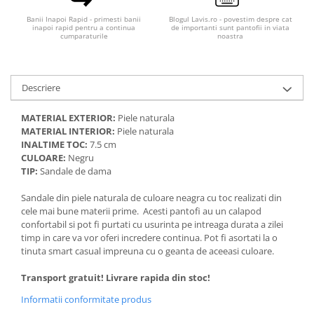
Banii Inapoi Rapid - primesti banii
Blogul Lavis.ro - povestim despre cat
inapoi rapid pentru a continua
de importanti sunt pantofii in viata
cumparaturile
noastra
Descriere
MATERIAL EXTERIOR:
Piele naturala
MATERIAL INTERIOR:
Piele naturala
INALTIME TOC:
7.5 cm
CULOARE:
Negru
TIP:
Sandale de dama
Sandale din piele naturala de culoare neagra cu toc realizati din
cele mai bune materii prime. Acesti pantofi au un calapod
confortabil si pot fi purtati cu usurinta pe intreaga durata a zilei
timp in care va vor oferi incredere continua. Pot fi asortati la o
tinuta smart casual impreuna cu o geanta de aceeasi culoare.
Transport gratuit! Livrare rapida din stoc!
Informatii conformitate produs