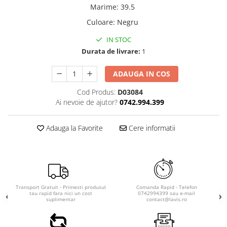
Marime
:
39.5
Culoare
:
Negru
IN STOC
Durata de livrare:
1
ADAUGA IN COS
Cod Produs:
D03084
Ai nevoie de ajutor?
0742.994.399
Adauga la Favorite
Cere informatii
Transport Gratuit - Primesti produsul
Comanda Rapid - Telefon
tau rapid fara nici un cost
0742994399 sau e-mail
suplimentar
contact@lavis.ro