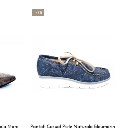
-47%
-
rala Maro
Pantofi Casual Piele Naturala Bleumarin
P