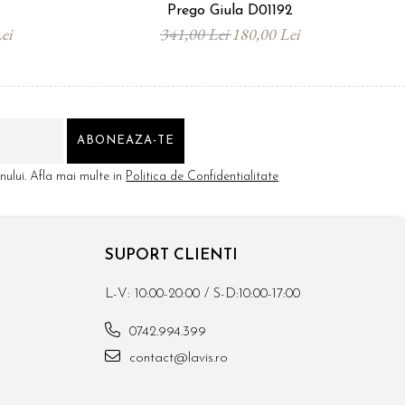
Prego Giula D01192
ei
341,00 Lei
180,00 Lei
ului. Afla mai multe in
Politica de Confidentialitate
SUPORT CLIENTI
L-V: 10:00-20:00 / S-D:10:00-17:00
0742.994.399
contact@lavis.ro