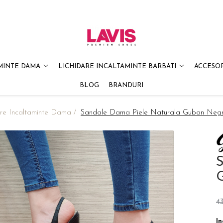
MINTE DAMA
LICHIDARE INCALTAMINTE BARBATI
ACCESOR
BLOG
BRANDURI
are Incaltaminte Dama /
Sandale Dama Piele Naturala Guban Neg
S
4
In