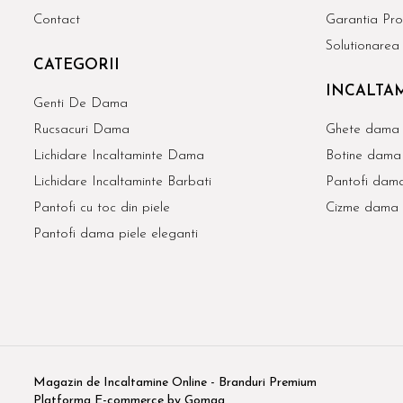
Contact
Garantia Pro
Solutionarea l
CATEGORII
INCALTAM
Genti De Dama
Rucsacuri Dama
Ghete dama 
Lichidare Incaltaminte Dama
Botine dama 
Lichidare Incaltaminte Barbati
Pantofi dama
Pantofi cu toc din piele
Cizme dama 
Pantofi dama piele eleganti
Magazin de Incaltamine Online - Branduri Premium
Platforma E-commerce by Gomag