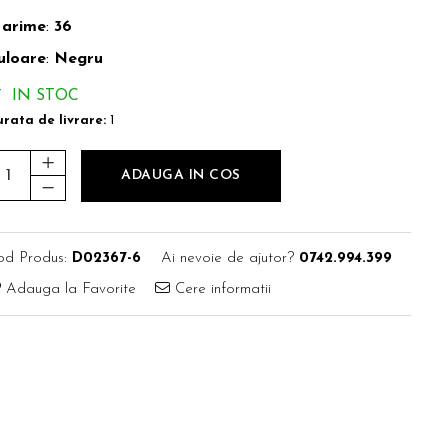
arime
:
36
uloare
:
Negru
IN STOC
rata de livrare:
1
ADAUGA IN COS
od Produs:
D02367-6
Ai nevoie de ajutor?
0742.994.399
Adauga la Favorite
Cere informatii