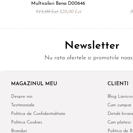
Multicolori Bena D00646
511,00 Lei
320,00 Lei
3
Newsletter
Nu rata ofertele si promotiile noas
MAGAZINUL MEU
CLIENTI
Despre noi
Blog Lavis.ro
Testimoniale
Cum cumpar
Politica de Confidentialitate
Detalii livrar
Politica Cookies
Cum platesc
Branduri
Politica de R