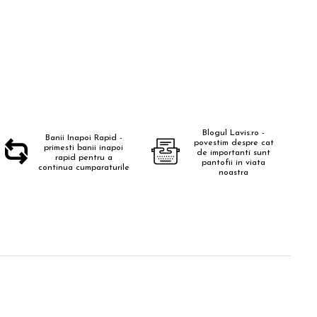
Blogul Lavis.ro -
Banii Inapoi Rapid -
povestim despre cat
primesti banii inapoi
de importanti sunt
rapid pentru a
pantofii in viata
continua cumparaturile
noastra