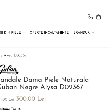
II DIN PIELE
OFERTE INCALTAMINTE
BRANDURI
re Alysa D02367
andale Dama Piele Naturala
Guban Negre Alysa D02367
300,00 Lei
31,00 Lei
altime Toc:
10