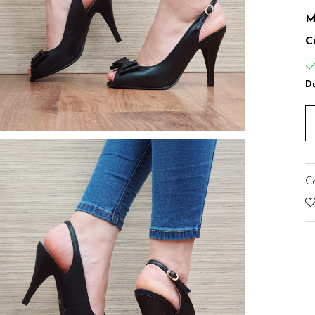
M
C
Du
C