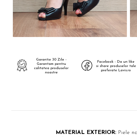
Garantie 30 Zile -
Facebook - Da un like
Garantam pentru
si share produselor tale
calitatea produselor
preferate Lavis.ro
noastre
MATERIAL EXTERIOR:
Piele n