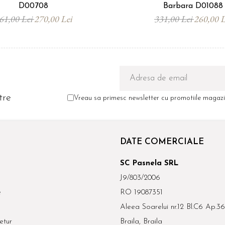
D00708
Barbara D01088
61,00 Lei
270,00 Lei
331,00 Lei
260,00 L
tre
Vreau sa primesc newsletter cu promotiile magazin
DATE COMERCIALE
SC Pasnela SRL
J9/803/2006
e
RO 19087351
Aleea Soarelui nr.12 Bl.C6 Ap.36
etur
Braila, Braila