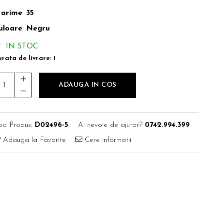
arime
:
35
uloare
:
Negru
IN STOC
rata de livrare:
1
ADAUGA IN COS
od Produs:
D02496-5
Ai nevoie de ajutor?
0742.994.399
Adauga la Favorite
Cere informatii