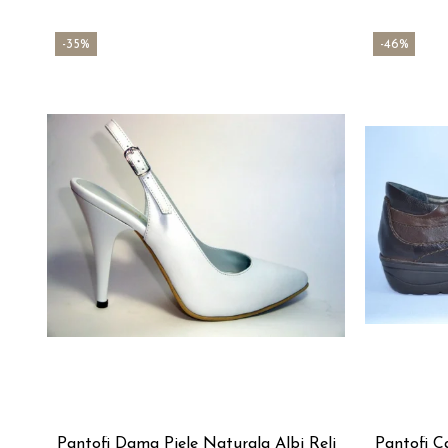
-35%
-46%
Pantofi Dama Piele Naturala Albi Reli
Pantofi C