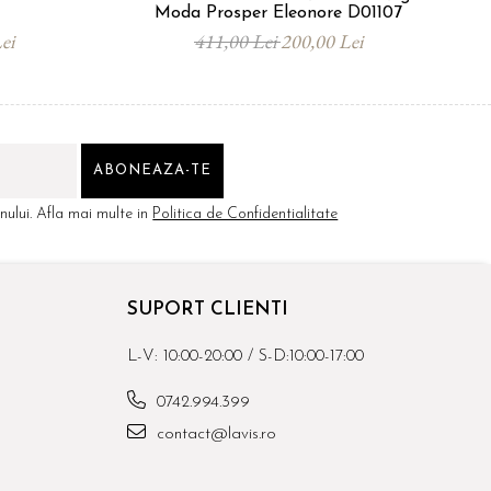
Moda Prosper Eleonore D01107
ei
411,00 Lei
200,00 Lei
ului. Afla mai multe in
Politica de Confidentialitate
SUPORT CLIENTI
L-V: 10:00-20:00 / S-D:10:00-17:00
0742.994.399
contact@lavis.ro