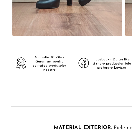
Garantie 30 Zile -
Facebook - Da un like
Garantam pentru
si share produselor tale
calitatea produselor
preferate Lavis.ro
noastre
MATERIAL EXTERIOR:
Piele n