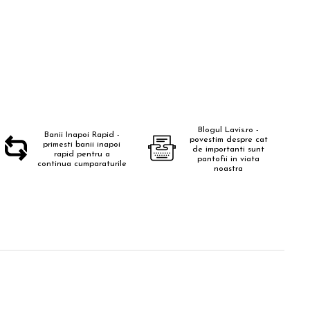
Blogul Lavis.ro -
Banii Inapoi Rapid -
povestim despre cat
primesti banii inapoi
de importanti sunt
rapid pentru a
pantofii in viata
continua cumparaturile
noastra