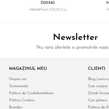
D00340
M
340,00 Lei
220,00 Lei
3
Newsletter
Nu rata ofertele si promotiile noas
MAGAZINUL MEU
CLIENTI
Despre noi
Blog Lavis.ro
Testimoniale
Cum cumpar
Politica de Confidentialitate
Detalii livrar
Politica Cookies
Cum platesc
Branduri
Politica de R