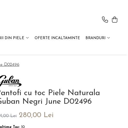
II DIN PIELE
OFERTE INCALTAMINTE
BRANDURI
une D02496
antofi cu toc Piele Naturala
Guban Negri June D02496
280,00 Lei
91,00 Lei
altime Toc:
10