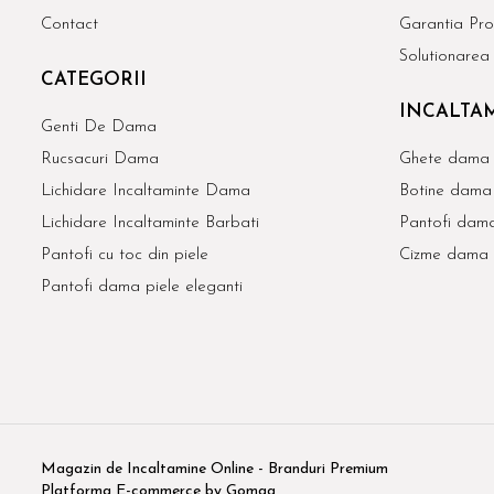
Contact
Garantia Pro
Solutionarea l
CATEGORII
INCALTAM
Genti De Dama
Rucsacuri Dama
Ghete dama 
Lichidare Incaltaminte Dama
Botine dama 
Lichidare Incaltaminte Barbati
Pantofi dama
Pantofi cu toc din piele
Cizme dama 
Pantofi dama piele eleganti
Magazin de Incaltamine Online - Branduri Premium
Platforma E-commerce by Gomag