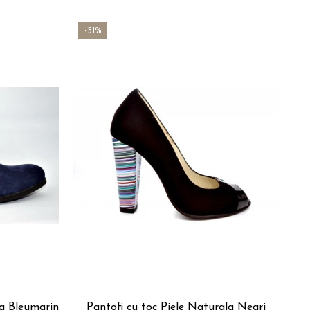
-51%
-
la Bleumarin
Pantofi cu toc Piele Naturala Negri