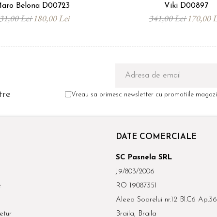
aro Belona D00723
Viki D00897
31,00 Lei
180,00 Lei
341,00 Lei
170,00 L
tre
Vreau sa primesc newsletter cu promotiile magazin
DATE COMERCIALE
SC Pasnela SRL
J9/803/2006
e
RO 19087351
Aleea Soarelui nr.12 Bl.C6 Ap.36
etur
Braila, Braila