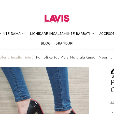
MINTE DAMA
LICHIDARE INCALTAMINTE BARBATI
ACCESOR
BLOG
BRANDURI
Oferte Incaltaminte /
Pantofi cu toc Piele Naturala Guban Negri J
P
3
In