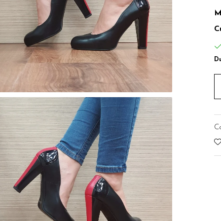
M
C
Du
C