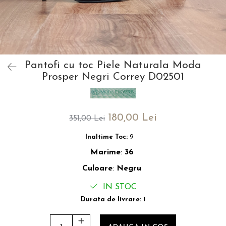
Pantofi cu toc Piele Naturala Moda
Prosper Negri Correy D02501
180,00 Lei
351,00 Lei
Inaltime Toc:
9
Marime
:
36
Culoare
:
Negru
IN STOC
Durata de livrare:
1