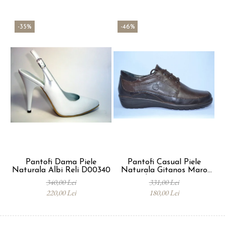
-35%
-46%
Pantofi Dama Piele
Pantofi Casual Piele
Naturala Albi Reli D00340
Naturala Gitanos Maro
Belona D00723
340,00 Lei
331,00 Lei
220,00 Lei
180,00 Lei