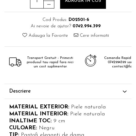
ADAUGA IN COS
Cod Produs:
D02501-6
Ai nevoie de ajutor?
0742.994.399
Adauga la Favorite
Cere informatii
Transport Gratuit - Primesti
Comanda Rapid - 
produsul tau rapid fara nici
0742994399 sau e
un cost suplimentar
contact@lavis
Descriere
MATERIAL EXTERIOR:
Piele naturala
MATERIAL INTERIOR:
Piele naturala
INALTIME TOC:
9 cm
CULOARE:
Negru
TIP:
Pantofi eleganti de dama