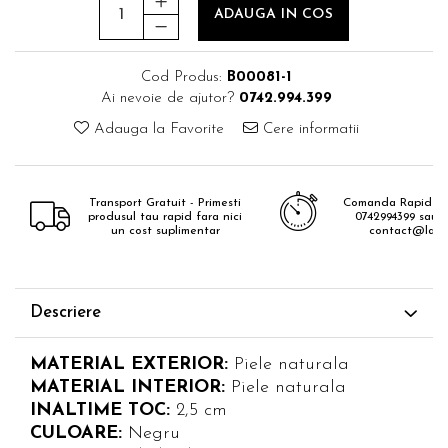
ADAUGA IN COS
Cod Produs:
B00081-1
Ai nevoie de ajutor?
0742.994.399
Adauga la Favorite
Cere informatii
Transport Gratuit - Primesti
Comanda Rapid - 
produsul tau rapid fara nici
0742994399 sau e
un cost suplimentar
contact@lavis
Descriere
MATERIAL EXTERIOR:
Piele naturala
MATERIAL INTERIOR:
Piele naturala
INALTIME TOC:
2,5 cm
CULOARE:
Negru