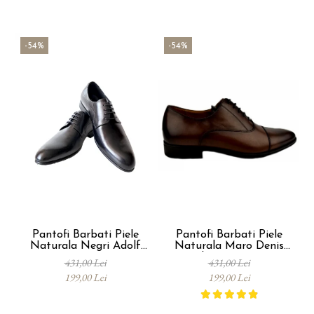
-54%
-54%
Pantofi Barbati Piele
Pantofi Barbati Piele
Naturala Negri Adolf
Naturala Maro Denis
B00173
Oliver B00005
431,00 Lei
431,00 Lei
199,00 Lei
199,00 Lei