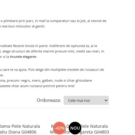
o plimbare prin parc, in mall la cumparaturi sau la job, ai nevoie de
 mai bun inlocuitor al gentii.
onalitate fiecarei tinute in parte. Indiferent de optiunea ta, ai la
l, alege structuri de diferite marimi precum mici, medii sau mari, in
r si la
tinutele elegante
.
iu care te va ajuta. Poti alege din multiplele modele de rucsacuri de
pa.
 dama, precum: negru, maro, galben, nude si chiar ghiozdane
aseste chiar acum rucsacul potrivit pentru tine!
Ordoneaza:
Dama Piele Naturala
Rucsac Dama Piele Naturala
-42%
NOU
aliu Diana G04806
Multicolor Margareta G04803