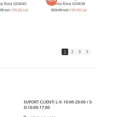
-40%
via Rosa G04640
Silvia Rosa G04638
00 Lei
199,00 Lei
329,00 Lei
199,00 Lei
1
2
3
SUPORT CLIENTI
L-V: 10:00-20:00 / S-
D:10:00-17:00