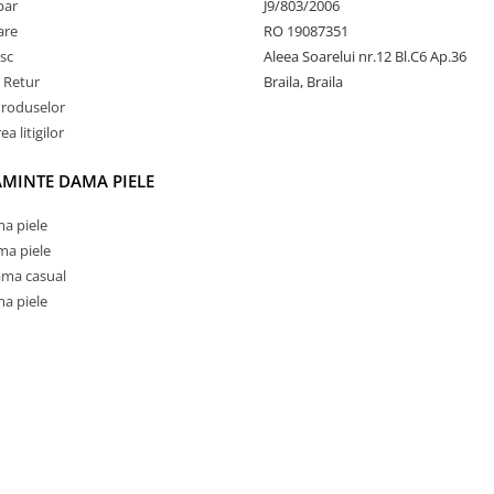
par
J9/803/2006
rare
RO 19087351
sc
Aleea Soarelui nr.12 Bl.C6 Ap.36
e Retur
Braila, Braila
Produselor
a litigilor
AMINTE DAMA PIELE
a piele
ma piele
ama casual
a piele