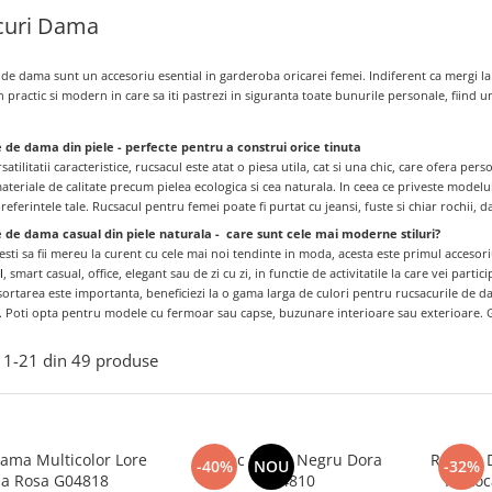
curi Dama
de dama sunt un accesoriu esential in garderoba oricarei femei. Indiferent ca mergi la 
practic si modern in care sa iti pastrezi in siguranta toate bunurile personale, fiind un
 de dama din piele - perfecte pentru a construi orice tinuta
satilitatii caracteristice, rucsacul este atat o piesa utila, cat si una chic, care ofera pers
ateriale de calitate precum pielea ecologica si cea naturala. In ceea ce priveste modelu
referintele tale. Rucsacul pentru femei poate fi purtat cu jeansi, fuste si chiar rochii, da
e de dama casual din piele naturala - care sunt cele mai moderne stiluri?
resti sa fii mereu la curent cu cele mai noi tendinte in moda, acesta este primul accesor
l
, smart casual, office, elegant sau de zi cu zi, in functie de activitatile la care vei partici
sortarea este importanta, beneficiezi la o gama larga de culori pentru rucsacurile de
. Poti opta pentru modele cu fermoar sau capse, buzunare interioare sau exterioare. G
1-
21
din
49
produse
ama Multicolor Lore
Rucsac Dama Negru Dora
Rucsac 
-40%
NOU
-32%
via Rosa G04818
G04810
Portoc