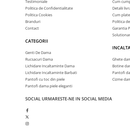
Testimoniale
Cum cum
Politica de Confidentialitate
Detalii liv
Politica Cookies
Cum plate
Branduri
Politica d
Contact
Garantia 
Solutionare
CATEGORII
INCALT
Genti De Dama
Rucsacuri Dama
Ghete dam
Lichidare Incaltaminte Dama
Botine da
Lichidare Incaltaminte Barbati
Pantofi d
Pantofi cu toc din piele
Cizme dam
Pantofi dama piele eleganti
SOCIAL
URMARESTE-NE IN SOCIAL MEDIA