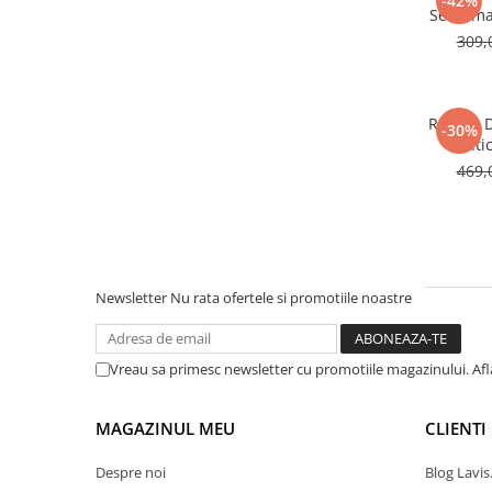
-42%
Serafima
309,
Rucsac 
-30%
Multic
469,
Newsletter
Nu rata ofertele si promotiile noastre
Vreau sa primesc newsletter cu promotiile magazinului. Af
MAGAZINUL MEU
CLIENTI
Despre noi
Blog Lavis