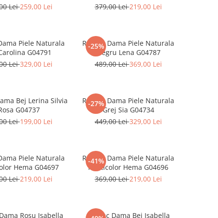
00 Lei
259,00 Lei
379,00 Lei
219,00 Lei
Dama Piele Naturala
Rucsac Dama Piele Naturala
-25%
Carolina G04791
Negru Lena G04787
00 Lei
329,00 Lei
489,00 Lei
369,00 Lei
ama Bej Lerina Silvia
Rucsac Dama Piele Naturala
-27%
Rosa G04737
Grej Sia G04734
00 Lei
199,00 Lei
449,00 Lei
329,00 Lei
Dama Piele Naturala
Rucsac Dama Piele Naturala
-41%
color Hema G04697
Multicolor Hema G04696
00 Lei
219,00 Lei
369,00 Lei
219,00 Lei
Dama Rosu Isabella
Rucsac Dama Bej Isabella