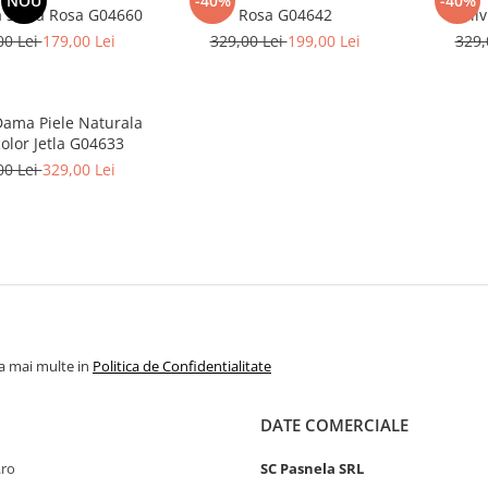
NOU
-40%
-40%
 Silvia Rosa G04660
Rosa G04642
Sil
00 Lei
179,00 Lei
329,00 Lei
199,00 Lei
329,
Dama Piele Naturala
olor Jetla G04633
00 Lei
329,00 Lei
la mai multe in
Politica de Confidentialitate
DATE COMERCIALE
.ro
SC Pasnela SRL