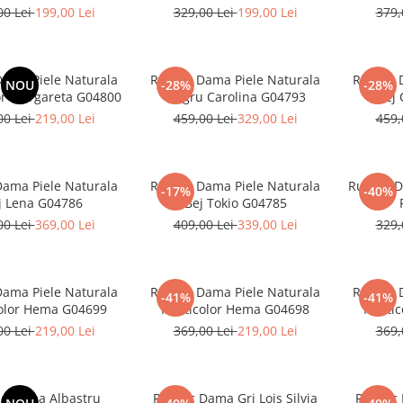
00 Lei
199,00 Lei
329,00 Lei
199,00 Lei
379,
Dama Piele Naturala
Rucsac Dama Piele Naturala
Rucsac 
NOU
-28%
-28%
or Margareta G04800
Negru Carolina G04793
Bej 
00 Lei
219,00 Lei
459,00 Lei
329,00 Lei
459,
Dama Piele Naturala
Rucsac Dama Piele Naturala
Rucsac D
-17%
-40%
j Lena G04786
Bej Tokio G04785
00 Lei
369,00 Lei
409,00 Lei
339,00 Lei
329,
Dama Piele Naturala
Rucsac Dama Piele Naturala
Rucsac 
-41%
-41%
olor Hema G04699
Multicolor Hema G04698
Multi
00 Lei
219,00 Lei
369,00 Lei
219,00 Lei
369,
c Dama Albastru
Rucsac Dama Gri Lois Silvia
Rucsac 