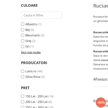
Rucsa
CULOARE
Rucsacurile
un ghiozdan 
Albastru
(1)
Bej
(6)
Rucsacurile
Bleumarin
(3)
Datorita
ver
Grej
(2)
dispozitie m
functie de p
Gri
(1)
Rucsacuril
Vezi mai multe
Daca
iti do
dama
casua
PRODUCATORI
Deoarece
a
multicolore
Lavis.ro
(44)
Silvia Rosa
(5)
Afiseaza:
PRET
150 Lei - 200 Lei
(14)
Rucsac D
200 Lei - 250 Lei
(6)
-40%
Sil
250 Lei - 300 Lei
(16)