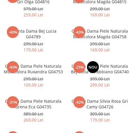
Gri Olga G04816
Multicolora Magda G04815
379,00 Lei
299,00 Lei
259,00 Lei
169,00 Lei
Geanta Dama Bej Lucia
Geanta Dama Piele Naturala
-40%
-43%
G04789
Multicolora Magda G04758
299,00 Lei
299,00 Lei
179,00 Lei
169,00 Lei
Geanta Dama Piele Naturala
Geanta Dama Piele Naturala
-43%
-25%
NOU
Multicolora Ruxandra G04753
Bej Irelia V. Fabbiano G04740
299,00 Lei
399,00 Lei
169,00 Lei
299,00 Lei
Geanta Dama Piele Naturala
Geanta Dama Silvia Rosa Gri
-31%
-42%
Grena Eca G04735
Camy G04726
389,00 Lei
309,00 Lei
269,00 Lei
179,00 Lei