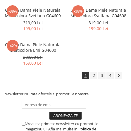
Geanta Dama Piele Naturala
Geanta Dama Piele Naturala
-38%
-38%
Multicolora Svetlana G04609
Multicolora Svetlana G04608
319,00 Lei
319,00 Lei
199,00 Lei
199,00 Lei
Geanta Dama Piele Naturala
-42%
Multicolora Emi G04600
289,00 Lei
169,00 Lei
1
2
3
4
Newsletter
Nu rata ofertele si promotiile noastre
Vreau sa primesc newsletter cu promotiile
magazinului. Afla mai multe in
Politica de