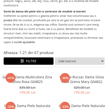
precum: negru, auriu, alb, bej, rosu, vernil, gri, dar si o multime de modele
multicolore.
Genti de dama din piele intr-o varietate de modele si marimi
Indiferent
ca optezi pentru o geanta pentru umar mai voluminoasa sau o
poseta chic
de cocktail, produsele pe care le vei gasi aici se potrivesc oricarei
tinute, fie ea de zi cu zi, eleganta sau office. Gentile sunt accesorii care merg
foarte bine atat cu rochii si fuste, cat si cu jeansi. Beneficiezi de modele cu
structuri mari, mici sau medii, incapatoare, cu doua sau mai multe
compartimente, buzunare exterioare si incapatoare, prevazute cu fermoar sau
capse si
curele ajustabile
.
Afiseaza:
1-
21
din
67
produse
FILTRE
Geanta Dama Multicolora Zina
Geanta-Rucsac Dama Silvia
-41%
-40%
Silvia Rosa G04825
Rosa Grena Mary G04822
339,00 Lei
329,00 Lei
199,00 Lei
199,00 Lei
Geanta Dama Piele Naturala
Geanta Dama Piele Naturala
-32%
-43%