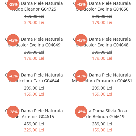
Geanta Dama Piele Naturala
Geanta Dama Piele Naturala
-28%
-42%
Nude Eleanor G04725
Multicolor Evelina G04650
459,00 Lei
309,00 Lei
329,00 Lei
179,00 Lei
Geanta Dama Piele Naturala
Geanta Dama Piele Naturala
-42%
-42%
Multicolor Evelina G04649
Multicolor Evelina G04648
309,00 Lei
309,00 Lei
179,00 Lei
179,00 Lei
Geanta Dama Piele Naturala
Geanta Dama Piele Naturala
-43%
-43%
Multicolora Caro G04644
Multicolora Ruxandra G04631
299,00 Lei
299,00 Lei
169,00 Lei
169,00 Lei
Geanta Dama Piele Naturala
Geanta Dama Silvia Rosa
-28%
-45%
Bej Artemis G04615
Verde Belinda G04619
459,00 Lei
289,00 Lei
329,00 Lei
159,00 Lei