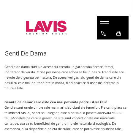
Lichidare Incaltaminte Dama
Lichidare Incaltaminte Barbati
Accesorii Din Piele
Branduri
Pantofi cu toc din piele
Pantofi barbati piele
Curele barbati din piele naturala
Lavis.ro
Anna Cori
Pantofi dama casual
Pantofi casual barbati
Portofele Dama
Ara
Balerini dama
Mocasini barbati din piele
Curele dama din piele naturala
Genti De Dama
Bit Bontimes
Sandale dama piele
Ultima Pereche Barbati
Corvaris
Gentile
de dama sunt un accesoriu esential in garderoba fiecarei femei,
Ghete dama piele
Denis
indiferent de varsta. Orice persoana care adora sa fie in pas cu trendurile are
Cizme dama piele
nevoie de o geanta pe masura. De aceea, vei gasi aici genti de dama care tin
Epica
pasul cu cele mai noi tendinte in moda, fiind practice si usor de integrat in
Guban
Ultima Pereche Dama
tinutele tale.
Moda Prosper
Otter
Geanta de dama: care este cea mai potrivita pentru stilul tau?
Gentile sunt unele dintre cele mai mari slabiciuni ale femeilor. Fie ca iti place sa
Prego
te
imbraci casual
, sport sau elegant, este bine sa ai o poseta adecvata stilului
tau. Modelele pe care le gasesti pe site sunt confectionate din materiale
calitative, asa ca tu beneficiezi de genti din piele naturala si ecologica. De
asemenea, ai la dispozitie o paleta de culori care se potriveste tinutelor tale,