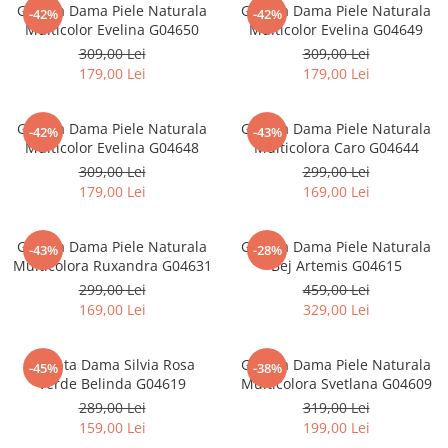
Geanta Dama Piele Naturala
Geanta Dama Piele Naturala
-42%
-42%
Multicolor Evelina G04650
Multicolor Evelina G04649
309,00 Lei
309,00 Lei
179,00 Lei
179,00 Lei
Geanta Dama Piele Naturala
Geanta Dama Piele Naturala
-42%
-43%
Multicolor Evelina G04648
Multicolora Caro G04644
309,00 Lei
299,00 Lei
179,00 Lei
169,00 Lei
Geanta Dama Piele Naturala
Geanta Dama Piele Naturala
-43%
-28%
Multicolora Ruxandra G04631
Bej Artemis G04615
299,00 Lei
459,00 Lei
169,00 Lei
329,00 Lei
Geanta Dama Silvia Rosa
Geanta Dama Piele Naturala
-45%
-38%
Verde Belinda G04619
Multicolora Svetlana G04609
289,00 Lei
319,00 Lei
159,00 Lei
199,00 Lei