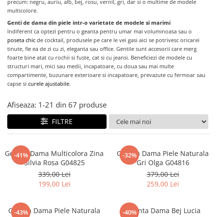
precum: negru, auriu, alb, bej, rosu, vernil, gri, dar si o multime de modele
multicolore.
Genti de dama din piele intr-o varietate de modele si marimi
Indiferent
ca optezi pentru o geanta pentru umar mai voluminoasa sau o
poseta chic
de cocktail, produsele pe care le vei gasi aici se potrivesc oricarei
tinute, fie ea de zi cu zi, eleganta sau office. Gentile sunt accesorii care merg
foarte bine atat cu rochii si fuste, cat si cu jeansi. Beneficiezi de modele cu
structuri mari, mici sau medii, incapatoare, cu doua sau mai multe
compartimente, buzunare exterioare si incapatoare, prevazute cu fermoar sau
capse si
curele ajustabile
.
Afiseaza:
1-
21
din
67
produse
FILTRE
Geanta Dama Multicolora Zina
Geanta Dama Piele Naturala
-41%
-32%
Silvia Rosa G04825
Gri Olga G04816
339,00 Lei
379,00 Lei
199,00 Lei
259,00 Lei
Geanta Dama Piele Naturala
Geanta Dama Bej Lucia
-43%
-40%