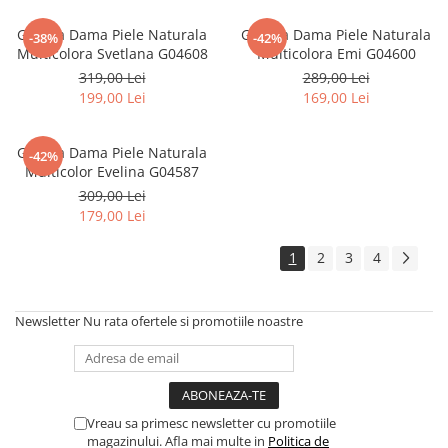
Geanta Dama Piele Naturala
Geanta Dama Piele Naturala
-38%
-42%
Multicolora Svetlana G04608
Multicolora Emi G04600
319,00 Lei
289,00 Lei
199,00 Lei
169,00 Lei
Geanta Dama Piele Naturala
-42%
Multicolor Evelina G04587
309,00 Lei
179,00 Lei
1
2
3
4
Newsletter
Nu rata ofertele si promotiile noastre
Vreau sa primesc newsletter cu promotiile
magazinului. Afla mai multe in
Politica de