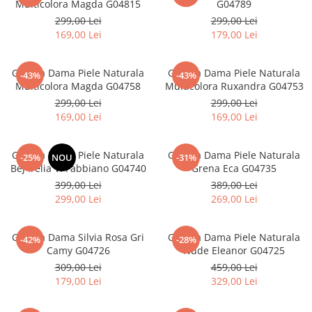
Multicolora Magda G04815
G04789
299,00 Lei
299,00 Lei
169,00 Lei
179,00 Lei
Geanta Dama Piele Naturala
Geanta Dama Piele Naturala
-43%
-43%
Multicolora Magda G04758
Multicolora Ruxandra G04753
299,00 Lei
299,00 Lei
169,00 Lei
169,00 Lei
Geanta Dama Piele Naturala
Geanta Dama Piele Naturala
-25%
NOU
-31%
Bej Irelia V. Fabbiano G04740
Grena Eca G04735
399,00 Lei
389,00 Lei
299,00 Lei
269,00 Lei
Geanta Dama Silvia Rosa Gri
Geanta Dama Piele Naturala
-42%
-28%
Camy G04726
Nude Eleanor G04725
309,00 Lei
459,00 Lei
179,00 Lei
329,00 Lei