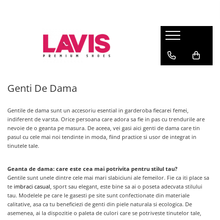
Lichidare Incaltaminte Dama
Lichidare Incaltaminte Barbati
Accesorii Din Piele
Branduri
Pantofi cu toc din piele
Pantofi barbati piele
Curele barbati din piele naturala
Lavis.ro
Anna Cori
Pantofi dama casual
Pantofi casual barbati
Portofele Dama
Ara
Balerini dama
Mocasini barbati din piele
Curele dama din piele naturala
Genti De Dama
Bit Bontimes
Sandale dama piele
Ultima Pereche Barbati
Corvaris
Gentile
de dama sunt un accesoriu esential in garderoba fiecarei femei,
Ghete dama piele
Denis
indiferent de varsta. Orice persoana care adora sa fie in pas cu trendurile are
Cizme dama piele
nevoie de o geanta pe masura. De aceea, vei gasi aici genti de dama care tin
Epica
pasul cu cele mai noi tendinte in moda, fiind practice si usor de integrat in
Guban
Ultima Pereche Dama
tinutele tale.
Moda Prosper
Otter
Geanta de dama: care este cea mai potrivita pentru stilul tau?
Gentile sunt unele dintre cele mai mari slabiciuni ale femeilor. Fie ca iti place sa
Prego
te
imbraci casual
, sport sau elegant, este bine sa ai o poseta adecvata stilului
tau. Modelele pe care le gasesti pe site sunt confectionate din materiale
calitative, asa ca tu beneficiezi de genti din piele naturala si ecologica. De
asemenea, ai la dispozitie o paleta de culori care se potriveste tinutelor tale,