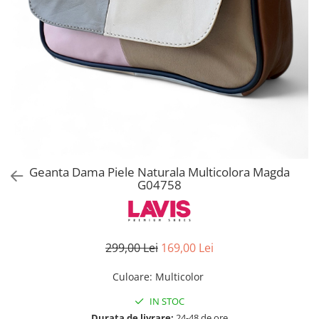
Geanta Dama Piele Naturala Multicolora Magda
G04758
299,00 Lei
169,00 Lei
Culoare
:
Multicolor
IN STOC
Durata de livrare:
24-48 de ore