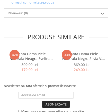
Informatii conformitate produs
Review-uri
(0)
PRODUSE SIMILARE
Geanta Dama Piele
Geanta Dama Piele
-42%
-33%
Naturala Neagra Evelina
Naturala Negru Silvia V.
G03874
Fabbiano G04424
309,00 Lei
369,00 Lei
179,00 Lei
249,00 Lei
Newsletter
Nu rata ofertele si promotiile noastre
Vreau sa primesc newsletter cu promotiile