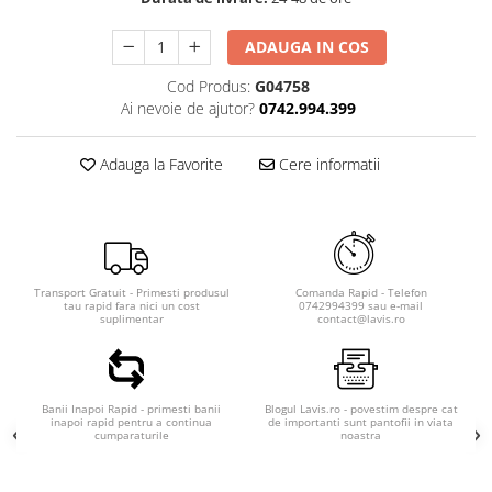
ADAUGA IN COS
Cod Produs:
G04758
Ai nevoie de ajutor?
0742.994.399
Adauga la Favorite
Cere informatii
Transport Gratuit - Primesti produsul
Comanda Rapid - Telefon
tau rapid fara nici un cost
0742994399 sau e-mail
suplimentar
contact@lavis.ro
Banii Inapoi Rapid - primesti banii
Blogul Lavis.ro - povestim despre cat
inapoi rapid pentru a continua
de importanti sunt pantofii in viata
cumparaturile
noastra