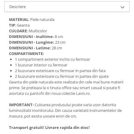
Descriere
MATERIAL
: Piele naturala
TIP
: Geanta
CULOARE
: Multicolor
DIMENSIUNI - Inaltime:
8 cm
DIMENSIUNI - Lungime:
23 cm
DIMENSIUNI - Latime:
28 cm
COMPARTIMENTE:
1 compartiment exterior inchis cu fermoar
1 buzunar interior cu fermoar
2 buzunare exterioare cu fermoar in partea din fata
2 buzunare exterioare cu fermoar in partea din spate
Geanta din piele naturala este realizata din cele mai bune materii
prime. Se preteaza la o tinuta office sau smart casual si poate fi
asortata cu pantofii din noua colectie Lavis.ro.
IMPORTANT-
Culoarea produsului poate varia usor datorita
luminozitatii monitorului. Din cauza varietatii instrumentelor de
masura ,pot exista usoare erori de cm.
Transport gratuit! Livrare rapida din stoc!